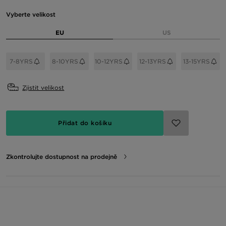
Vyberte velikost
EU
US
7-8YRS
8-10YRS
10-12YRS
12-13YRS
13-15YRS
Zjistit velikost
Přidat do košíku
Zkontrolujte dostupnost na prodejně