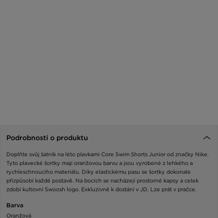
Podrobnosti o produktu
Doplňte svůj šatník na léto plavkami Core Swim Shorts Junior od značky Nike.
Tyto plavecké šortky mají oranžovou barvu a jsou vyrobené z lehkého a
rychleschnoucího materiálu. Díky elastickému pasu se šortky dokonale
přizpůsobí každé postavě. Na bocích se nacházejí prostorné kapsy a celek
zdobí kultovní Swoosh logo. Exkluzivně k dostání v JD. Lze prát v pračce.
Barva
Oranžová