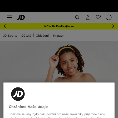
NEW IN Podívejte se
JD Sports
Dětské
Oblečení
Kraťasy
Chráníme Vaše údaje
Snažíme se, aby bylo nakupování pro naše zákazníky příjemné a aby