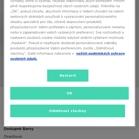
výrobky, které si vybírají, nejlépe odpovídaly jejich potřebám. Přitom
plně respektujeme bezpečnost všech osobních údajů. Klikněte na
„OK“, pokud chcete, abychom informace o Vašem chování na našich
webových stránkách používali k vypracování personalizovaného
obsahu speciálně pro Vás, včetně doporučení produktů
přizpůsobených Vašim potřebám a zájmům, personalizované reklamy
nebo k zapamatování vašich vybraných preferencí. Své rozhodnutí a
nastavení souborů cookie můžete kdykoli změnit výběrem možnosti
„Nastavit“. Pokud si nepřejete dostávat personalizované nabídky
produktů přizpůsobené Vašim preferencím, zvolte „Odmítnout
všechny“. Další informace naleznete v
našich podmínkách ochrany
osobních údajů.
Nastavit
1/5
OK
NIKE ŠORTKY SWIM NK SWIM SHRT ORG RUSH
Odmítnout všechny
390 Kč
Dostupné Barvy
Oranžová