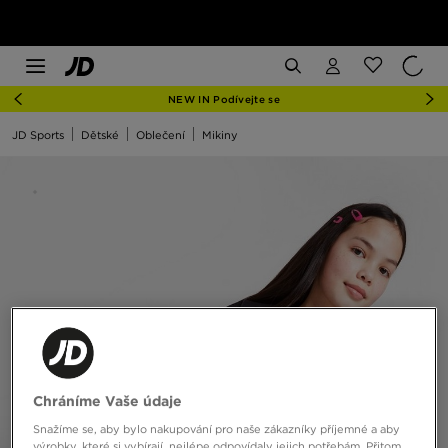
NEW IN Podívejte se
JD Sports
Dětské
Oblečení
Mikiny
Chráníme Vaše údaje
Snažíme se, aby bylo nakupování pro naše zákazníky příjemné a aby
výrobky, které si vybírají, nejlépe odpovídaly jejich potřebám. Přitom