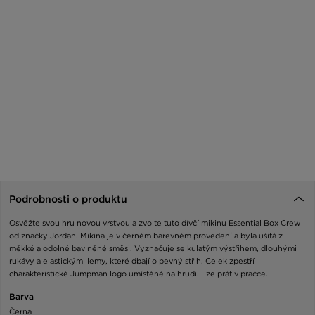
Podrobnosti o produktu
Osvěžte svou hru novou vrstvou a zvolte tuto dívčí mikinu Essential Box Crew
od značky Jordan. Mikina je v černém barevném provedení a byla ušitá z
měkké a odolné bavlněné směsi. Vyznačuje se kulatým výstřihem, dlouhými
rukávy a elastickými lemy, které dbají o pevný střih. Celek zpestří
charakteristické Jumpman logo umístěné na hrudi. Lze prát v pračce.
Barva
Černá