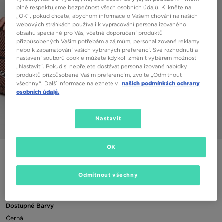
plně respektujeme bezpečnost všech osobních údajů. Klikněte na
„OK“, pokud chcete, abychom informace o Vašem chování na našich
webových stránkách používali k vypracování personalizovaného
obsahu speciálně pro Vás, včetně doporučení produktů
přizpůsobených Vašim potřebám a zájmům, personalizované reklamy
nebo k zapamatování vašich vybraných preferencí. Své rozhodnutí a
nastavení souborů cookie můžete kdykoli změnit výběrem možnosti
„Nastavit“. Pokud si nepřejete dostávat personalizované nabídky
produktů přizpůsobené Vašim preferencím, zvolte „Odmítnout
všechny“. Další informace naleznete v
našich podmínkách ochrany
osobních údajů.
Nastavit
1/5
OK
JORDAN MIKINA ESSENTIALS CREW GIRL
Odmítnout všechny
490 Kč
Dostupné Barvy
Černá