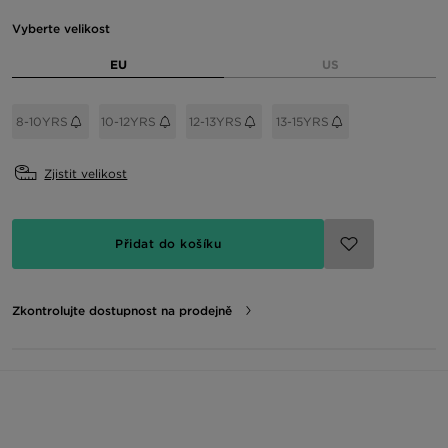
Vyberte velikost
EU
US
8-10YRS
10-12YRS
12-13YRS
13-15YRS
Zjistit velikost
Přidat do košíku
Zkontrolujte dostupnost na prodejně