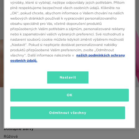
výrobky, které si vybírají, nejlépe odpovídaly jejich potřebám. Přitom
plně respektujeme bezpečnost všech osobních údajů. Klikněte na
„OK“, pokud chcete, abychom informace o Vašem chování na našich
webových stránkách používali k vypracování personalizovaného
obsahu speciálně pro Vás, včetně doporučení produktů
přizpůsobených Vašim potřebám a zájmům, personalizované reklamy
nebo k zapamatování vašich vybraných preferencí. Své rozhodnutí a
nastavení souborů cookie můžete kdykoli změnit výběrem možnosti
„Nastavit“. Pokud si nepřejete dostávat personalizované nabídky
produktů přizpůsobené Vašim preferencím, zvolte „Odmítnout
všechny“. Další informace naleznete v
našich podmínkách ochrany
osobních údajů.
Nastavit
1/6
OK
NIKE MIKINA G NSW CLUB FLC BF CREW
550 Kč
Odmítnout všechny
Dostupné Barvy
Růžová