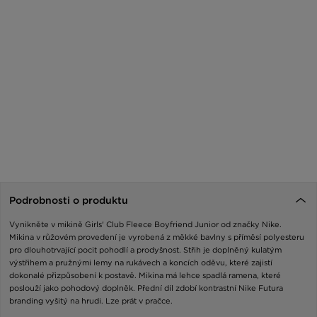
Podrobnosti o produktu
Vynikněte v mikině Girls' Club Fleece Boyfriend Junior od značky Nike.
Mikina v růžovém provedení je vyrobená z měkké bavlny s příměsí polyesteru
pro dlouhotrvající pocit pohodlí a prodyšnost. Střih je doplněný kulatým
výstřihem a pružnými lemy na rukávech a koncích oděvu, které zajistí
dokonalé přizpůsobení k postavě. Mikina má lehce spadlá ramena, které
poslouží jako pohodový doplněk. Přední díl zdobí kontrastní Nike Futura
branding vyšitý na hrudi. Lze prát v pračce.