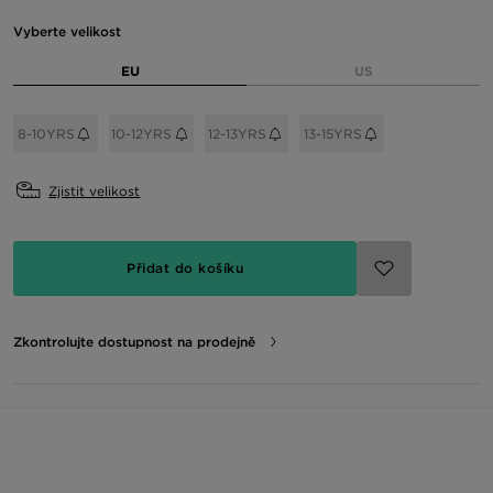
Vyberte velikost
EU
US
8-10YRS
10-12YRS
12-13YRS
13-15YRS
Zjistit velikost
Přidat do košíku
Zkontrolujte dostupnost na prodejně