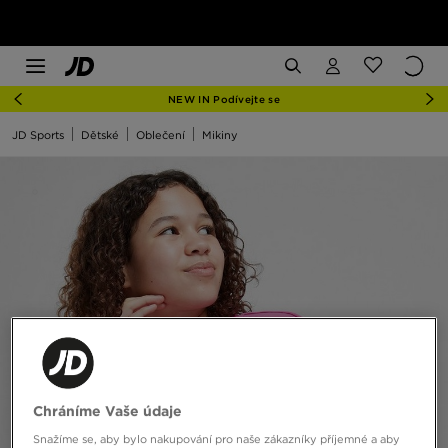
NEW IN Podívejte se
JD Sports
Dětské
Oblečení
Mikiny
Chráníme Vaše údaje
Snažíme se, aby bylo nakupování pro naše zákazníky příjemné a aby