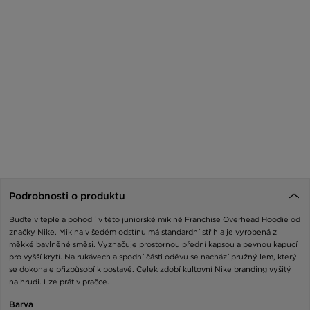
Podrobnosti o produktu
Buďte v teple a pohodlí v této juniorské mikině Franchise Overhead Hoodie od
značky Nike. Mikina v šedém odstínu má standardní střih a je vyrobená z
měkké bavlněné směsi. Vyznačuje prostornou přední kapsou a pevnou kapucí
pro vyšší krytí. Na rukávech a spodní části oděvu se nachází pružný lem, který
se dokonale přizpůsobí k postavě. Celek zdobí kultovní Nike branding vyšitý
na hrudi. Lze prát v pračce.
Barva