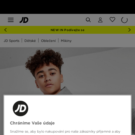
NEW IN Podívejte se
JD Sports
Dětské
Oblečení
Mikiny
Chráníme Vaše údaje
Snažíme se, aby bylo nakupování pro naše zákazníky příjemné a aby