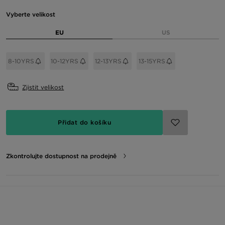
Vyberte velikost
EU
US
8-10YRS
10-12YRS
12-13YRS
13-15YRS
Zjistit velikost
Přidat do košíku
Zkontrolujte dostupnost na prodejně