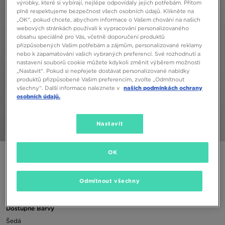
výrobky, které si vybírají, nejlépe odpovídaly jejich potřebám. Přitom
plně respektujeme bezpečnost všech osobních údajů. Klikněte na
„OK“, pokud chcete, abychom informace o Vašem chování na našich
webových stránkách používali k vypracování personalizovaného
obsahu speciálně pro Vás, včetně doporučení produktů
přizpůsobených Vašim potřebám a zájmům, personalizované reklamy
nebo k zapamatování vašich vybraných preferencí. Své rozhodnutí a
nastavení souborů cookie můžete kdykoli změnit výběrem možnosti
„Nastavit“. Pokud si nepřejete dostávat personalizované nabídky
produktů přizpůsobené Vašim preferencím, zvolte „Odmítnout
všechny“. Další informace naleznete v
našich podmínkách ochrany
osobních údajů.
Nastavit
1/4
OK
NIKE MIKINA S KAPUCÍ NIKE SPORTSWEAR CLUB BOY
Odmítnout všechny
790 Kč
Dostupné Barvy
Šedá