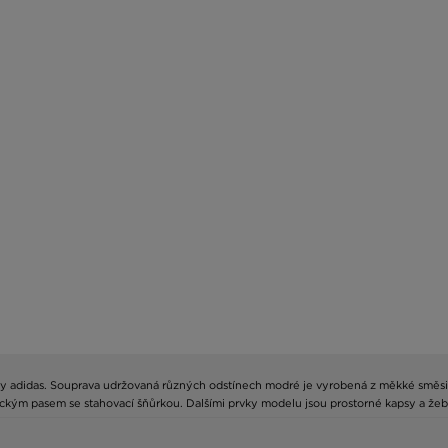
čky adidas. Souprava udržovaná různých odstínech modré je vyrobená z měkké směsi 
ickým pasem se stahovací šňůrkou. Dalšími prvky modelu jsou prostorné kapsy a žebr