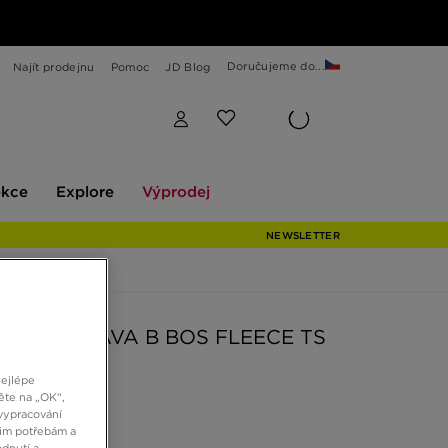
Doručujeme do...
Najít prodejnu
Pomoc
JD Blog
Explore
Výprodej
ekce
Explore
Výprodej
NEWSLETTER
S SOUPRAVA B BOS FLEECE TS
nejlépe
ěte na „OK“,
č
vypracování
šim potřebám a