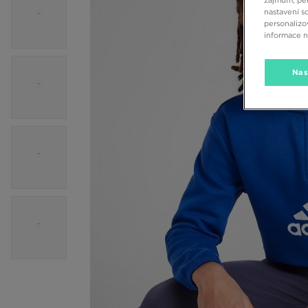
zájmům, per
nastavení s
personalizo
informace 
Nas