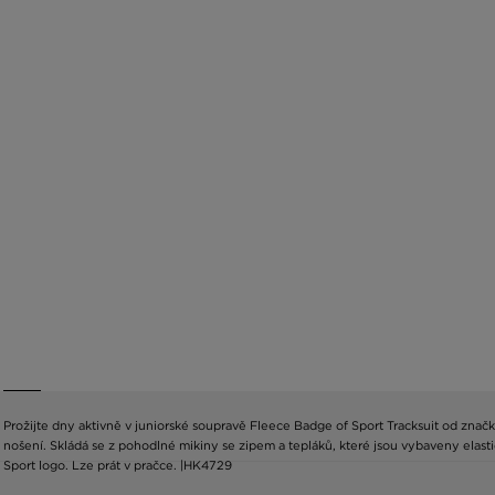
Prožijte dny aktivně v juniorské soupravě Fleece Badge of Sport Tracksuit od zna
nošení. Skládá se z pohodlné mikiny se zipem a tepláků, které jsou vybaveny elast
Sport logo. Lze prát v pračce. |HK4729