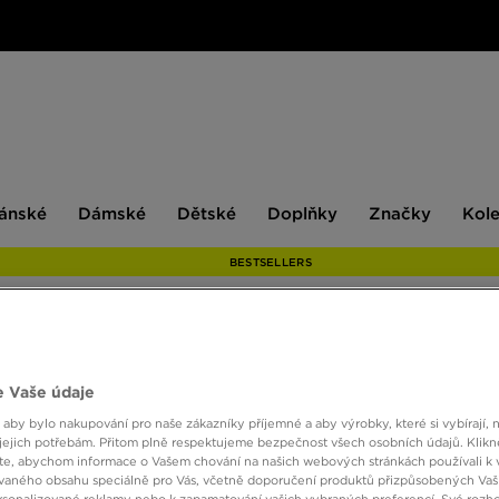
ské
Dámské
Dětské
Doplňky
Značky
ánské
Dámské
Dětské
Doplňky
Značky
Kol
BESTSELLERS
ADIDA
 Vaše údaje
 aby bylo nakupování pro naše zákazníky příjemné a aby výrobky, které si vybírají, 
jejich potřebám. Přitom plně respektujeme bezpečnost všech osobních údajů. Klikn
690 K
e, abychom informace o Vašem chování na našich webových stránkách používali k 
vaného obsahu speciálně pro Vás, včetně doporučení produktů přizpůsobených Va