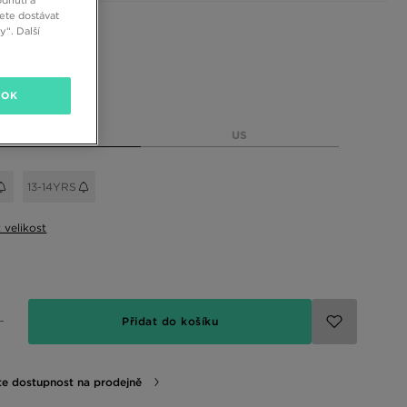
dnutí a
ete dostávat
 barvy
“. Další
elikost
OK
EU
US
13-14YRS
t velikost
Přidat do košíku
te dostupnost na prodejně