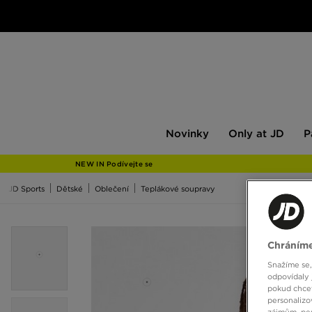
Novinky
Only
Pán
Novinky
Only at JD
P
at
JD
NEW IN Podívejte se
JD Sports
Dětské
Oblečení
Teplákové soupravy
Chráníme
Snažíme se,
odpovídaly 
pokud chcet
personalizo