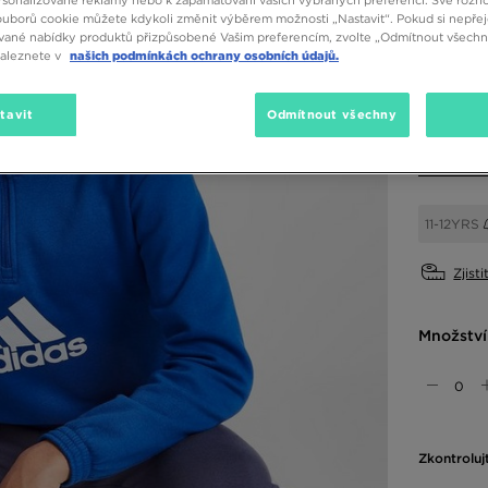
sonalizované reklamy nebo k zapamatování vašich vybraných preferencí. Své rozho
ouborů cookie můžete kdykoli změnit výběrem možnosti „Nastavit“. Pokud si nepřej
Dostupné
vané nabídky produktů přizpůsobené Vašim preferencím, zvolte „Odmítnout všechny
naleznete v
našich podmínkách ochrany osobních údajů.
Modrá
Vyberte v
tavit
Odmítnout všechny
11-12YRS
Zjisti
Množství
Zkontroluj