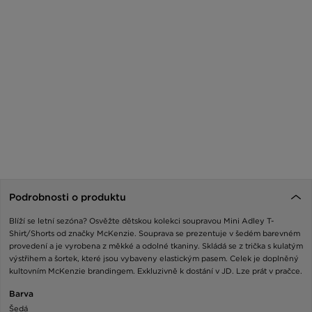
Podrobnosti o produktu
Blíží se letní sezóna? Osvěžte dětskou kolekci soupravou Mini Adley T-
Shirt/Shorts od značky McKenzie. Souprava se prezentuje v šedém barevném
provedení a je vyrobena z měkké a odolné tkaniny. Skládá se z trička s kulatým
výstřihem a šortek, které jsou vybaveny elastickým pasem. Celek je doplněný
kultovním McKenzie brandingem. Exkluzivně k dostání v JD. Lze prát v pračce.
Barva
Šedá