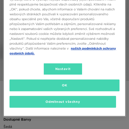
plně respektujeme bezpečnost všech osobních údajů. Klikněte na
„OK“, pokud chcete, abychom informace o Vašem chování na našich
webových stránkách používali k vypracování personalizovaného
obsahu speciálně pro Vás, včetně doporučení produktů
přizpůsobených Vašim potřebám a zájmům, personalizované reklamy
nebo k zapamatování vašich vybraných preferencí. Své rozhodnutí a
nastavení souborů cookie můžete kdykoli změnit výběrem možnosti
„Nastavit“. Pokud si nepřejete dostávat personalizované nabídky
produktů přizpůsobené Vašim preferencím, zvolte „Odmítnout
všechny“. Další informace naleznete v
našich podmínkách ochrany
osobních údajů.
Nastavit
1/5
OK
MCKENZIE MINI ADLEY TRIČKO/SHORTS SET CH
Odmítnout všechny
590 Kč
Dostupné Barvy
Šedá