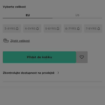
Vyberte velikost
EU
US
3-4YRS
4-5YRS
5-6YRS
6-7YRS
7-8YRS
Zjistit velikost
Přidat do košíku
Zkontrolujte dostupnost na prodejně