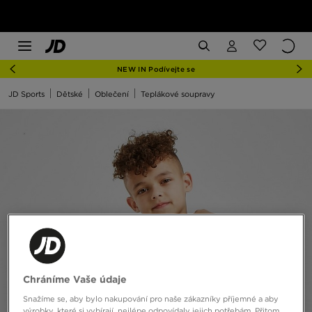
NEW IN Podívejte se
JD Sports
Dětské
Oblečení
Teplákové soupravy
Chráníme Vaše údaje
Snažíme se, aby bylo nakupování pro naše zákazníky příjemné a aby
výrobky, které si vybírají, nejlépe odpovídaly jejich potřebám. Přitom