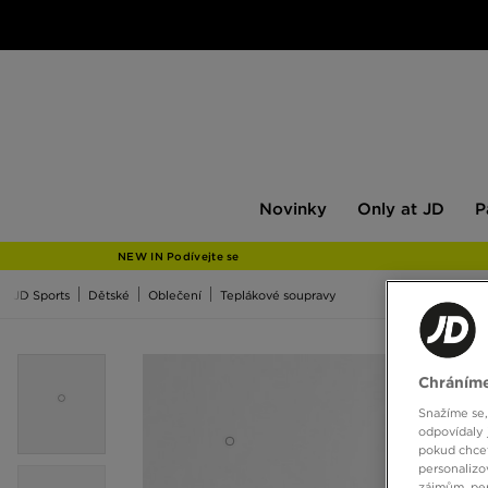
Novinky
Only
Pán
Novinky
Only at JD
P
at
JD
NEW IN Podívejte se
JD Sports
Dětské
Oblečení
Teplákové soupravy
Chráníme
Snažíme se,
odpovídaly 
pokud chcet
personalizo
zájmům, per