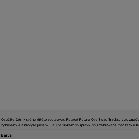
Osvěžte šatník svého dítěte soupravou Repeat Futura Overhead Tracksuit od značky
vybaveny elastickým pasem. Dalším prvkem soupravy jsou žebrované manžety a lemy,
Barva