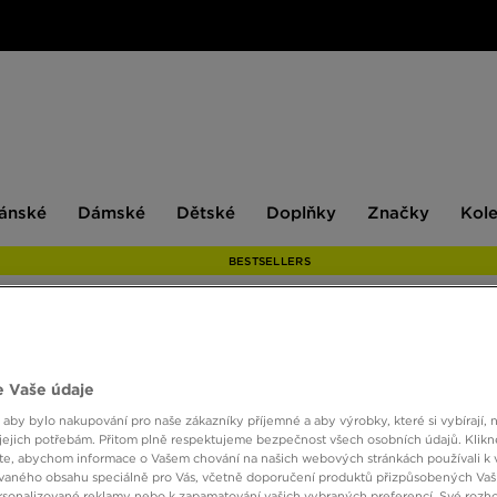
ské
Dámské
Dětské
Doplňky
Značky
ánské
Dámské
Dětské
Doplňky
Značky
Kol
BESTSELLERS
NIKE 
 Vaše údaje
 aby bylo nakupování pro naše zákazníky příjemné a aby výrobky, které si vybírají, 
jejich potřebám. Přitom plně respektujeme bezpečnost všech osobních údajů. Klikn
690 K
e, abychom informace o Vašem chování na našich webových stránkách používali k 
vaného obsahu speciálně pro Vás, včetně doporučení produktů přizpůsobených Va
sonalizované reklamy nebo k zapamatování vašich vybraných preferencí. Své rozho