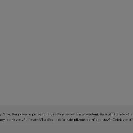
 Nike. Souprava se prezentuje v šedém barevném provedení. Byla ušitá z měkké smě
 které zpevňují materiál a dbají o dokonalé přizpůsobení k postavě. Celek zpestří 