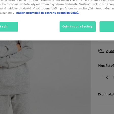
ouborů cookie můžete kdykoli změnit výběrem možnosti „Nastavit“. Pokud si nepřej
vané nabídky produktů přizpůsobené Vašim preferencím, zvolte „Odmítnout všechny
Dostupné
naleznete v
našich podmínkách ochrany osobních údajů.
Šedá
tavit
Odmítnout všechny
Vyberte v
Zjisti
Množství
Zkontroluj