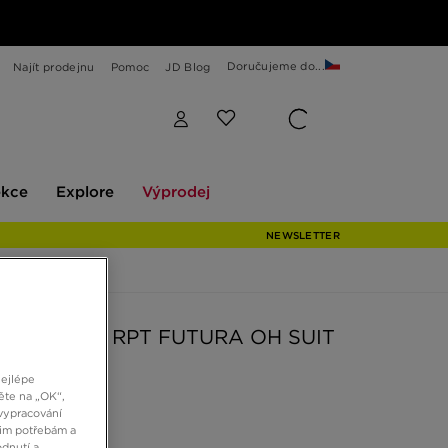
Doručujeme do...
Najít prodejnu
Pomoc
JD Blog
Explore
Výprodej
ekce
Explore
Výprodej
NEWSLETTER
SOUPRAVA RPT FUTURA OH SUIT
nejlépe
ěte na „OK“,
č
vypracování
šim potřebám a
dnutí a