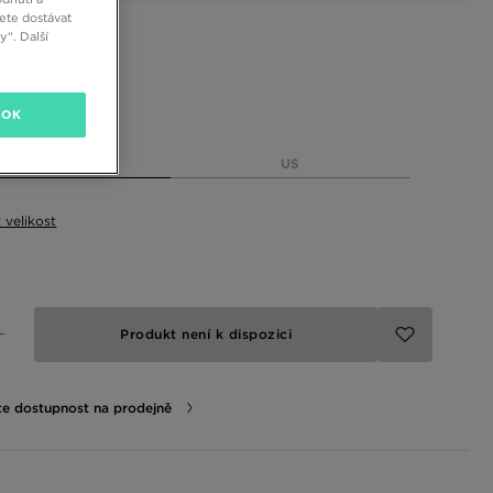
ete dostávat
“. Další
 barvy
OK
elikost
EU
US
t velikost
Produkt není k dispozici
te dostupnost na prodejně