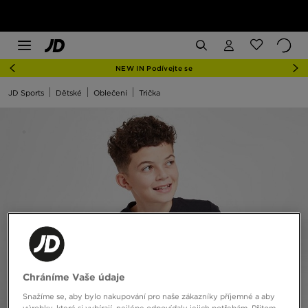
NEW IN Podívejte se
JD Sports
Dětské
Oblečení
Trička
Chráníme Vaše údaje
Snažíme se, aby bylo nakupování pro naše zákazníky příjemné a aby
výrobky, které si vybírají, nejlépe odpovídaly jejich potřebám. Přitom