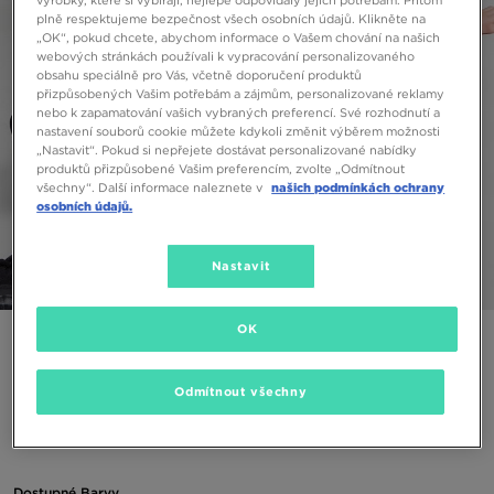
plně respektujeme bezpečnost všech osobních údajů. Klikněte na
„OK“, pokud chcete, abychom informace o Vašem chování na našich
webových stránkách používali k vypracování personalizovaného
obsahu speciálně pro Vás, včetně doporučení produktů
přizpůsobených Vašim potřebám a zájmům, personalizované reklamy
nebo k zapamatování vašich vybraných preferencí. Své rozhodnutí a
nastavení souborů cookie můžete kdykoli změnit výběrem možnosti
„Nastavit“. Pokud si nepřejete dostávat personalizované nabídky
produktů přizpůsobené Vašim preferencím, zvolte „Odmítnout
všechny“. Další informace naleznete v
našich podmínkách ochrany
osobních údajů.
Nastavit
1/5
OK
ONLY AT JD
NIKE TRIČKO SOS SS TEE BLK/GOLD
Odmítnout všechny
390 Kč
Dostupné Barvy