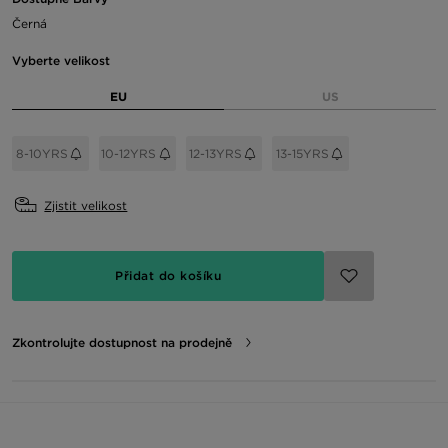
Černá
Vyberte velikost
EU
US
8-10YRS
10-12YRS
12-13YRS
13-15YRS
Zjistit velikost
Přidat do košíku
Zkontrolujte dostupnost na prodejně