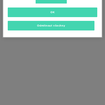
Změňte kritéria vyhledávání nebo
odstraňte vybrané filtry
OK
Odmítnout všechny