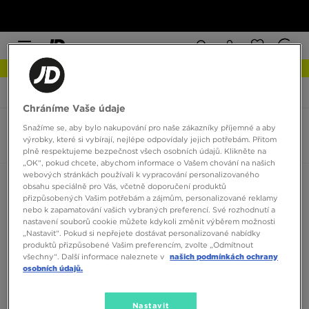
NEW IN Podívejte se
JD Sports
New Balance 550
Chráníme Vaše údaje
Snažíme se, aby bylo nakupování pro naše zákazníky příjemné a aby
New Balance 550
výrobky, které si vybírají, nejlépe odpovídaly jejich potřebám. Přitom
0 produktů
plně respektujeme bezpečnost všech osobních údajů. Klikněte na
„OK“, pokud chcete, abychom informace o Vašem chování na našich
webových stránkách používali k vypracování personalizovaného
Seřadit:
Doporučené
Filtrovat
obsahu speciálně pro Vás, včetně doporučení produktů
přizpůsobených Vašim potřebám a zájmům, personalizované reklamy
nebo k zapamatování vašich vybraných preferencí. Své rozhodnutí a
nastavení souborů cookie můžete kdykoli změnit výběrem možnosti
„Nastavit“. Pokud si nepřejete dostávat personalizované nabídky
produktů přizpůsobené Vašim preferencím, zvolte „Odmítnout
všechny“. Další informace naleznete v
našich podmínkách ochrany
osobních údajů.
Žádné produkty k zobrazení
Nastavit