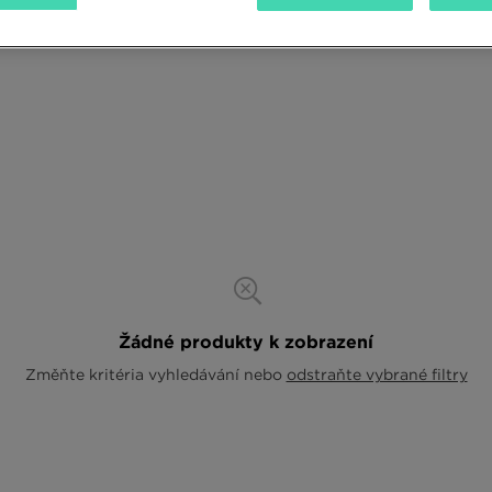
Žádné produkty k zobrazení
Změňte kritéria vyhledávání nebo
odstraňte vybrané filtry