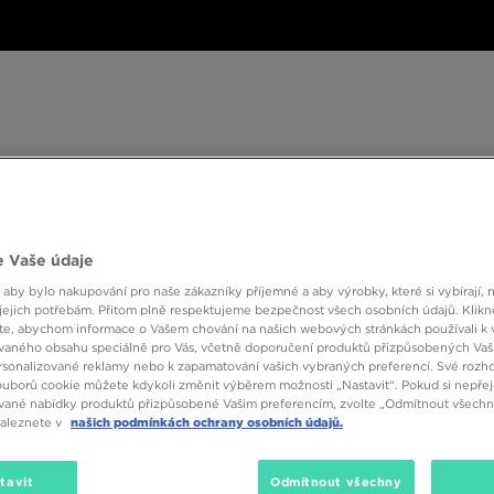
ské
Dámské
Dětské
Doplňky
Značky
ánské
Dámské
Dětské
Doplňky
Značky
Kol
 Vaše údaje
BESTSELLERS
 aby bylo nakupování pro naše zákazníky příjemné a aby výrobky, které si vybírají, 
jejich potřebám. Přitom plně respektujeme bezpečnost všech osobních údajů. Klikn
e, abychom informace o Vašem chování na našich webových stránkách používali k 
vaného obsahu speciálně pro Vás, včetně doporučení produktů přizpůsobených Va
sonalizované reklamy nebo k zapamatování vašich vybraných preferencí. Své rozho
ouborů cookie můžete kdykoli změnit výběrem možnosti „Nastavit“. Pokud si nepřej
vané nabídky produktů přizpůsobené Vašim preferencím, zvolte „Odmítnout všechny
naleznete v
našich podmínkách ochrany osobních údajů.
Velikost
Barva
tavit
Odmítnout všechny