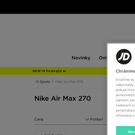
Novinky
Only
Pán
Novinky
Only at JD
P
at
JD
Chráníme
NEW IN Podívejte se
Snažíme se,
JD Sports
Nike Air Max 270
odpovídaly 
pokud chcet
personalizo
Nike Air Max 270
zájmům, per
nastavení s
personalizo
informace 
Cena
Pohlaví
Nas