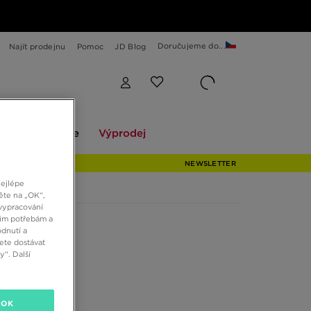
Doručujeme do...
Najít prodejnu
Pomoc
JD Blog
Explore
Výprodej
ekce
Explore
Výprodej
NEWSLETTER
nejlépe
ěte na „OK“,
vypracování
šim potřebám a
dnutí a
ete dostávat
“. Další
OK