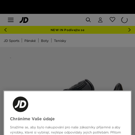
NEW IN Podívejte se
JD Sports
Pánské
Boty
Tenisky
Chráníme Vaše údaje
Snažíme se, aby bylo nakupování pro naše zákazníky příjemné a aby
výrobky, které si vybírají, nejlépe odpovídaly jejich potřebám. Přitom