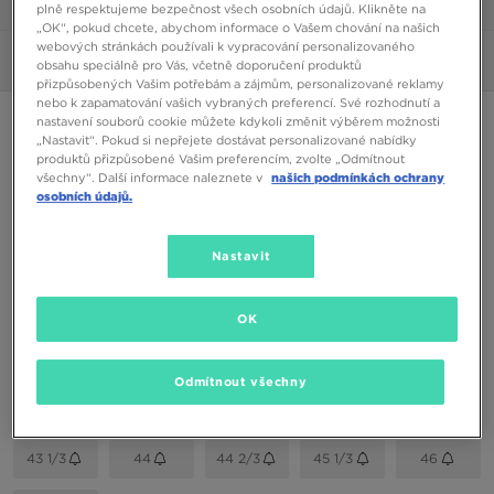
1/7
plně respektujeme bezpečnost všech osobních údajů. Klikněte na
„OK“, pokud chcete, abychom informace o Vašem chování na našich
webových stránkách používali k vypracování personalizovaného
Obrázky
360°
obsahu speciálně pro Vás, včetně doporučení produktů
přizpůsobených Vašim potřebám a zájmům, personalizované reklamy
nebo k zapamatování vašich vybraných preferencí. Své rozhodnutí a
ADIDAS GAZELLE
nastavení souborů cookie můžete kdykoli změnit výběrem možnosti
„Nastavit“. Pokud si nepřejete dostávat personalizované nabídky
produktů přizpůsobené Vašim preferencím, zvolte „Odmítnout
všechny“. Další informace naleznete v
našich podmínkách ochrany
1390 Kč
osobních údajů.
Dostupné Barvy
Nastavit
Černá
Vyberte velikost
OK
EU
US
Odmítnout všechny
39 1/3
40 2/3
41 1/3
42
42 2/3
43 1/3
44
44 2/3
45 1/3
46