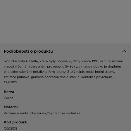
Podrobnosti o produktu
Ikonické boty Gazelle, které byly poprvé vydány v roce 1991, se tuto sezónu
vracejí v černém barevném provedení. Svršek z vintage nubuku je doplněn
charakteristickými detaily a třemi pruhy. Zlatý nápis zdobí boční strany,
zatímco přilnavá, gumová podrážka dbá o stabilní kontakt s povrchem. |
CQ2809
Barva
Černá
Materiál
Kožený a syntetický svršek/Syntetická podrážka
Kód produktu
CQ2809