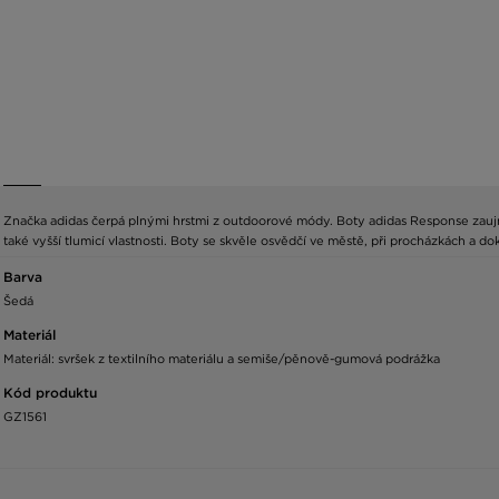
Značka adidas čerpá plnými hrstmi z outdoorové módy. Boty adidas Response zaujm
také vyšší tlumicí vlastnosti. Boty se skvěle osvědčí ve městě, při procházkách a d
Barva
Šedá
Materiál
Materiál: svršek z textilního materiálu a semiše/pěnově-gumová podrážka
Kód produktu
GZ1561