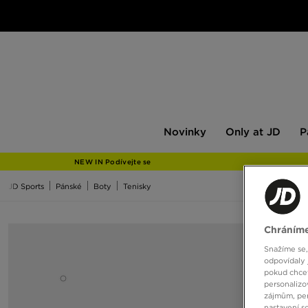
Novinky
Only
Pán
Novinky
Only at JD
P
at
JD
NEW IN Podívejte se
JD Sports
Pánské
Boty
Tenisky
Chráníme
Snažíme se,
odpovídaly 
pokud chcet
personalizo
zájmům, per
nastavení s