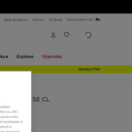
Doručujeme do...
Najít prodejnu
Pomoc
JD Blog
Explore
Výprodej
ekce
Explore
Výprodej
NEWSLETTER
AS RESPONSE CL
nejlépe
ěte na „OK“,
vypracování
Kč
šim potřebám a
dnutí a
ete dostávat