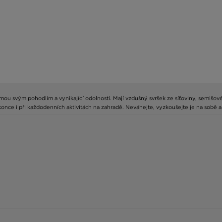
ou svým pohodlím a vynikající odolností. Mají vzdušný svršek ze síťoviny, semišov
okonce i při každodenních aktivitách na zahradě. Neváhejte, vyzkoušejte je na sobě a 