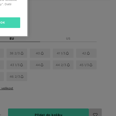
“. Další
 barvy
OK
elikost
EU
US
38 2/3
40
41 1/3
42
43 1/3
44
44 2/3
45 1/3
46 2/3
t velikost
Přidat do košíku