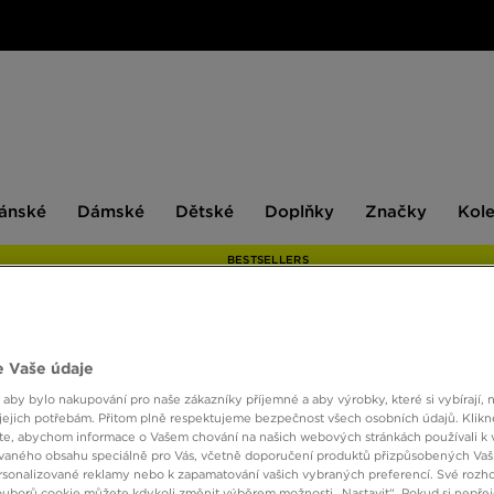
ské
Dámské
Dětské
Doplňky
Značky
ánské
Dámské
Dětské
Doplňky
Značky
Kol
BESTSELLERS
ADID
 Vaše údaje
 aby bylo nakupování pro naše zákazníky příjemné a aby výrobky, které si vybírají, 
jejich potřebám. Přitom plně respektujeme bezpečnost všech osobních údajů. Klikn
e, abychom informace o Vašem chování na našich webových stránkách používali k 
2790 
vaného obsahu speciálně pro Vás, včetně doporučení produktů přizpůsobených Va
sonalizované reklamy nebo k zapamatování vašich vybraných preferencí. Své rozho
ouborů cookie můžete kdykoli změnit výběrem možnosti „Nastavit“. Pokud si nepřej