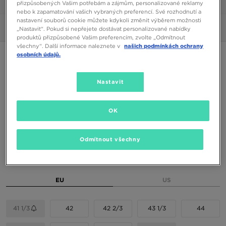
přizpůsobených Vašim potřebám a zájmům, personalizované reklamy
1/6
nebo k zapamatování vašich vybraných preferencí. Své rozhodnutí a
nastavení souborů cookie můžete kdykoli změnit výběrem možnosti
Obrázky
360°
„Nastavit“. Pokud si nepřejete dostávat personalizované nabídky
produktů přizpůsobené Vašim preferencím, zvolte „Odmítnout
všechny“. Další informace naleznete v
našich podmínkách ochrany
osobních údajů.
ADIDAS SL 72
Nastavit
1790 Kč
2390 Kč
-25%
(Nejnižší cena za posledních 30 dní)
2390 Kč
-25%
(Původní cena)
OK
Dostupné Barvy
Odmítnout všechny
Vyberte velikost
EU
US
41 1/3
42
42 2/3
43 1/3
44