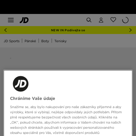
NEW IN Podívejte se
JD Sports
Pánské
Boty
Tenisky
Chráníme Vaše údaje
Snažíme se, aby bylo nakupování pro naše zákazníky příjemné a aby
výrobky, které si vybírají, nejlépe odpovídaly jejich potřebám. Přitom
plně respektujeme bezpečnost všech osobních údajů. Klikněte na
„OK“, pokud chcete, abychom informace o Vašem chování na našich
webových stránkách používali k vypracování personalizovaného
obsahu speciálně pro Vás, včetně doporučení produktů