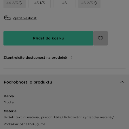
44 2/3
45 1/3
46
46 2/3
Zjistit velikost
Přidat do košíku
Zkontrolujte dostupnost na prodejně
Podrobnosti o produktu
Barva
Modrá
Materiál
Svršek: textilní materiál, přírodní kůže/ Polstrování: syntetický materiál/
Podrážka: pěna EVA, guma