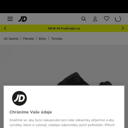
NEW IN Podívejte se
JD Sports
Pánské
Boty
Tenisky
Chráníme Vaše údaje
Snažíme se, aby bylo nakupování pro naše zákazníky příjemné a aby
výrobky, které si vybírají, nejlépe odpovídaly jejich potřebám. Přitom