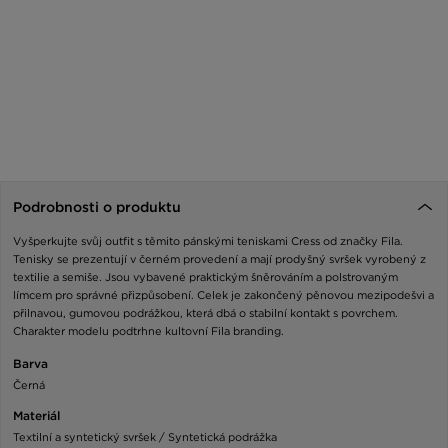
Podrobnosti o produktu
Vyšperkujte svůj outfit s těmito pánskými teniskami Cress od značky Fila.
Tenisky se prezentují v černém provedení a mají prodyšný svršek vyrobený z
textilie a semiše. Jsou vybavené praktickým šněrováním a polstrovaným
límcem pro správné přizpůsobení. Celek je zakončený pěnovou mezipodešvi a
přilnavou, gumovou podrážkou, která dbá o stabilní kontakt s povrchem.
Charakter modelu podtrhne kultovní Fila branding.
Barva
Černá
Materiál
Textilní a syntetický svršek / Syntetická podrážka