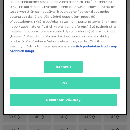
1/6
plně respektujeme bezpečnost všech osobních údajů. Klikněte na
„OK“, pokud chcete, abychom informace o Vašem chování na našich
webových stránkách používali k vypracování personalizovaného
Obrázky
360°
obsahu speciálně pro Vás, včetně doporučení produktů
přizpůsobených Vašim potřebám a zájmům, personalizované reklamy
nebo k zapamatování vašich vybraných preferencí. Své rozhodnutí a
ONLY AT JD
nastavení souborů cookie můžete kdykoli změnit výběrem možnosti
„Nastavit“. Pokud si nepřejete dostávat personalizované nabídky
FILA CRESS
produktů přizpůsobené Vašim preferencím, zvolte „Odmítnout
všechny“. Další informace naleznete v
našich podmínkách ochrany
osobních údajů.
400 Kč
Nastavit
Dostupné Barvy
Černá
OK
Vyberte velikost
Odmítnout všechny
EU
US
39,5
40
41
41,5
42
42,5
43
44
44,5
45