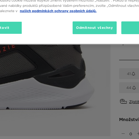
ouborů cookie můžete kdykoli změnit výběrem možnosti „Nastavit“. Pokud si nepřej
vané nabídky produktů přizpůsobené Vašim preferencím, zvolte „Odmítnout všechny
naleznete v
našich podmínkách ochrany osobních údajů.
Dostupné
tavit
Odmítnout všechny
Šedá
Vyberte v
41
44
Zjisti
Množství