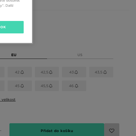
ete dostávat
“. Další
 barvy
OK
elikost
EU
US
42
42,5
43
43,5
45
45,5
46
t velikost
Přidat do košíku