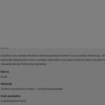
Doplňte svou kolekci tenisek s těmito pánskými Almer V2 od značky McKenzie. Teni
dokonale přizpůsobí k noze a snadné obouvání a zouvání poskytne tkané poutko na
charakteristický McKenzie branding.
Barva
Šedá
Materiál
Textilní a syntetický svršek / Syntetická podrážka
Kód produktu
OJD00161WHTWHT