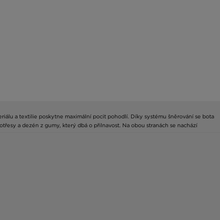
iálu a textilie poskytne maximální pocit pohodlí. Díky systému šněrování se bota
řesy a dezén z gumy, který dbá o přilnavost. Na obou stranách se nachází