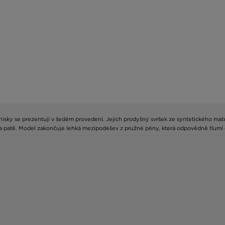
sky se prezentují v šedém provedení. Jejich prodyšný svršek ze syntetického mater
 patě. Model zakončuje lehká mezipodešev z pružné pěny, která odpovědně tlumí ot