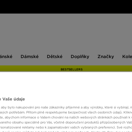
ské
Dámské
Dětské
Doplňky
Značky
ánské
Dámské
Dětské
Doplňky
Značky
Kol
BESTSELLERS
ONLY AT
 Vaše údaje
 aby bylo nakupování pro naše zákazníky příjemné a aby výrobky, které si vybírají, 
MCKE
jejich potřebám. Přitom plně respektujeme bezpečnost všech osobních údajů. Klikn
e, abychom informace o Vašem chování na našich webových stránkách používali k 
vaného obsahu speciálně pro Vás, včetně doporučení produktů přizpůsobených Va
1490 
sonalizované reklamy nebo k zapamatování vašich vybraných preferencí. Své rozho