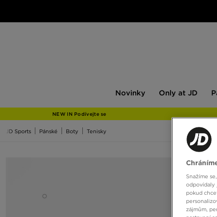
Novinky
Only
Pán
Novinky
Only at JD
P
at
JD
NEW IN Podívejte se
JD Sports
Pánské
Boty
Tenisky
Chráníme
Snažíme se,
odpovídaly 
pokud chcet
personalizo
zájmům, per