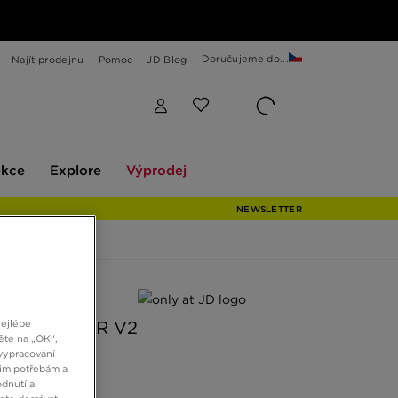
Doručujeme do...
Najít prodejnu
Pomoc
JD Blog
Explore
Výprodej
ekce
Explore
Výprodej
NEWSLETTER
 JD
nejlépe
NZIE ALMER V2
ěte na „OK“,
vypracování
šim potřebám a
Kč
dnutí a