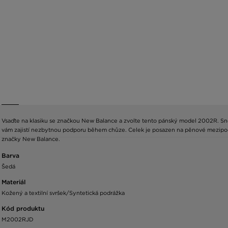
Vsaďte na klasiku se značkou New Balance a zvolte tento pánský model 2002R. Sne
vám zajistí nezbytnou podporu během chůze. Celek je posazen na pěnové mezipod
značky New Balance.
Barva
Šedá
Materiál
Kožený a textilní svršek/Syntetická podrážka
Kód produktu
M2002RJD