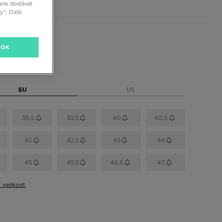
ete dostávat
“. Další
 barvy
OK
elikost
EU
US
38,5
39,5
40
40,5
42
42,5
43
44
45
45,5
46,5
47
t velikost