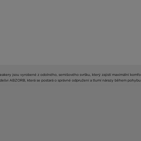
akery jsou vyrobené z odolného, semišového svršku, který zajistí maximální komfor
ešvi ABZORB, která se postará o správné odpružení a tlumí nárazy během pohybu. 