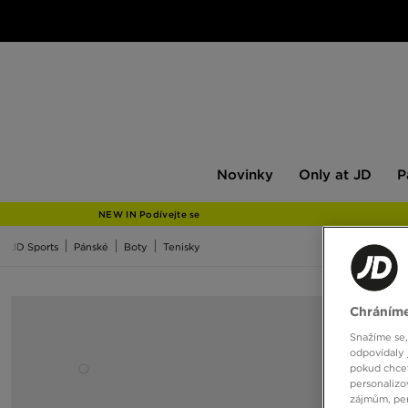
Novinky
Only
Pán
Novinky
Only at JD
P
at
JD
NEW IN Podívejte se
JD Sports
Pánské
Boty
Tenisky
Chráníme
Snažíme se,
odpovídaly 
pokud chcet
personalizo
zájmům, per