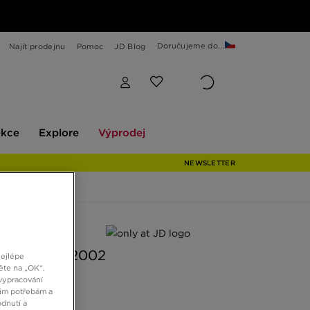
Doručujeme do...
Najít prodejnu
Pomoc
JD Blog
Explore
Výprodej
ekce
Explore
Výprodej
NEWSLETTER
 JD
BALANCE 2002
nejlépe
ěte na „OK“,
vypracování
šim potřebám a
Kč
dnutí a