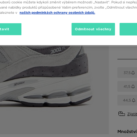
ouborů cookie můžete kdykoli změnit výběrem možnosti „Nastavit“. Pokud si nepřej
vané nabídky produktů přizpůsobené Vašim preferencím, zvolte „Odmítnout všechny
naleznete v
našich podmínkách ochrany osobních údajů.
Dostupné
Šedá
tavit
Odmítnout všechny
Vyberte v
37,5
41,5
44,5
Zjisti
Množství