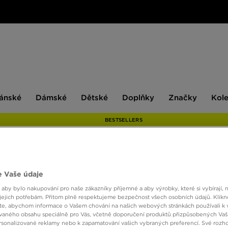
ské
Dámské
Dětské
Doplňky
Značky
ánské
Dámské
Dětské
Doplňky
Značky
Kol
BESTSELLERS
ONLY AT
 Vaše údaje
NEW 
 aby bylo nakupování pro naše zákazníky příjemné a aby výrobky, které si vybírají, 
jejich potřebám. Přitom plně respektujeme bezpečnost všech osobních údajů. Klikn
e, abychom informace o Vašem chování na našich webových stránkách používali k 
vaného obsahu speciálně pro Vás, včetně doporučení produktů přizpůsobených Va
1390 
sonalizované reklamy nebo k zapamatování vašich vybraných preferencí. Své rozho