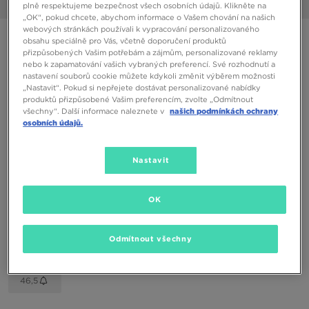
1/6
plně respektujeme bezpečnost všech osobních údajů. Klikněte na
„OK“, pokud chcete, abychom informace o Vašem chování na našich
webových stránkách používali k vypracování personalizovaného
NEW BALANCE 530
obsahu speciálně pro Vás, včetně doporučení produktů
přizpůsobených Vašim potřebám a zájmům, personalizované reklamy
nebo k zapamatování vašich vybraných preferencí. Své rozhodnutí a
1890 Kč
nastavení souborů cookie můžete kdykoli změnit výběrem možnosti
„Nastavit“. Pokud si nepřejete dostávat personalizované nabídky
produktů přizpůsobené Vašim preferencím, zvolte „Odmítnout
Dostupné Barvy
všechny“. Další informace naleznete v
našich podmínkách ochrany
osobních údajů.
Vyberte velikost
Nastavit
EU
US
OK
37,5
38,5
40
41,5
42
Odmítnout všechny
42,5
43
44
44,5
45
46,5