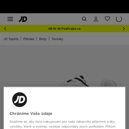
NEW IN Podívejte se
JD Sports
Pánské
Boty
Tenisky
Chráníme Vaše údaje
Snažíme se, aby bylo nakupování pro naše zákazníky příjemné a aby
výrobky, které si vybírají, nejlépe odpovídaly jejich potřebám. Přitom