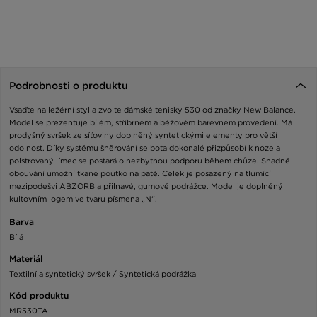
Podrobnosti o produktu
Vsaďte na ležérní styl a zvolte dámské tenisky 530 od značky New Balance.
Model se prezentuje bílém, stříbrném a béžovém barevném provedení. Má
prodyšný svršek ze síťoviny doplněný syntetickými elementy pro větší
odolnost. Díky systému šněrování se bota dokonalé přizpůsobí k noze a
polstrovaný límec se postará o nezbytnou podporu během chůze. Snadné
obouvání umožní tkané poutko na patě. Celek je posazený na tlumící
mezipodešvi ABZORB a přilnavé, gumové podrážce. Model je doplněný
kultovním logem ve tvaru písmena „N“.
Barva
Bílá
Materiál
Textilní a syntetický svršek / Syntetická podrážka
Kód produktu
MR530TA