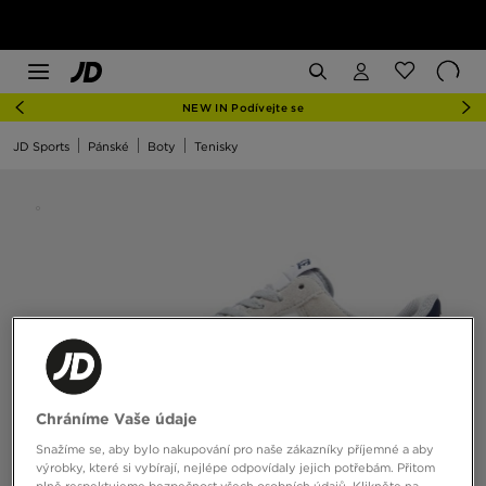
NEW IN Podívejte se
JD Sports
Pánské
Boty
Tenisky
Chráníme Vaše údaje
Snažíme se, aby bylo nakupování pro naše zákazníky příjemné a aby
výrobky, které si vybírají, nejlépe odpovídaly jejich potřebám. Přitom
plně respektujeme bezpečnost všech osobních údajů. Klikněte na