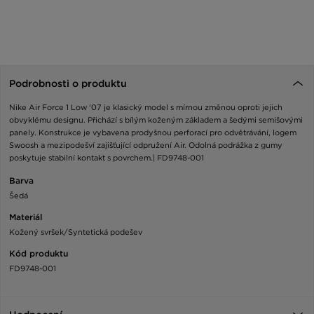
Podrobnosti o produktu
Nike Air Force 1 Low '07 je klasický model s mírnou změnou oproti jejich
obvyklému designu. Přichází s bílým koženým základem a šedými semišovými
panely. Konstrukce je vybavena prodyšnou perforací pro odvětrávání, logem
Swoosh a mezipodešví zajišťující odpružení Air. Odolná podrážka z gumy
poskytuje stabilní kontakt s povrchem.| FD9748-001
Barva
Šedá
Materiál
Kožený svršek/Syntetická podešev
Kód produktu
FD9748-001