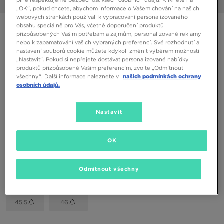
1/6
„OK“, pokud chcete, abychom informace o Vašem chování na našich
webových stránkách používali k vypracování personalizovaného
obsahu speciálně pro Vás, včetně doporučení produktů
NIKE AIR FORCE 1 '07
přizpůsobených Vašim potřebám a zájmům, personalizované reklamy
nebo k zapamatování vašich vybraných preferencí. Své rozhodnutí a
nastavení souborů cookie můžete kdykoli změnit výběrem možnosti
3290 Kč
„Nastavit“. Pokud si nepřejete dostávat personalizované nabídky
produktů přizpůsobené Vašim preferencím, zvolte „Odmítnout
všechny“. Další informace naleznete v
našich podmínkách ochrany
Dostupné Barvy
osobních údajů.
Šedá
Vyberte velikost
Nastavit
EU
US
OK
37,5
38,5
40
41
42
Odmítnout všechny
42,5
43
44
44,5
45
45,5
46