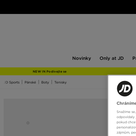
Novinky
Only
Pán
Novinky
Only at JD
P
at
JD
NEW IN Podívejte se
JD Sports
Pánské
Boty
Tenisky
Chráníme
Snažíme se,
odpovídaly 
pokud chcet
personalizo
zájmům, per