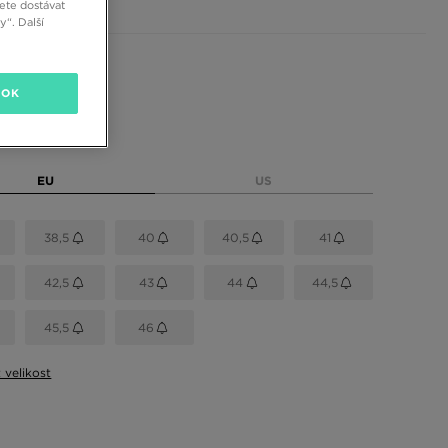
ete dostávat
“. Další
 barvy
OK
elikost
EU
US
38,5
40
40,5
41
42,5
43
44
44,5
45,5
46
t velikost