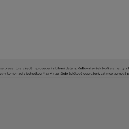
e prezentuje v šedém provedení s bílými detaily. Kultovní svršek tvoří elementy z t
v v kombinaci s jednotkou Max Air zajišťuje špičkové odpružení, zatímco gumová pod