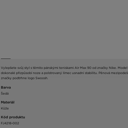
Vylepšete svůj styl s těmito pánskými teniskami Air Max 90 od značky Nike. Model s
dokonalé přizpůsobí noze a polstrovaný límec usnadní stabilitu. Pěnová mezipodeše
značky podtrhne logo Swoosh.
Barva
Šedá
Materiál
Kůže
Kód produktu
FJ4218-002