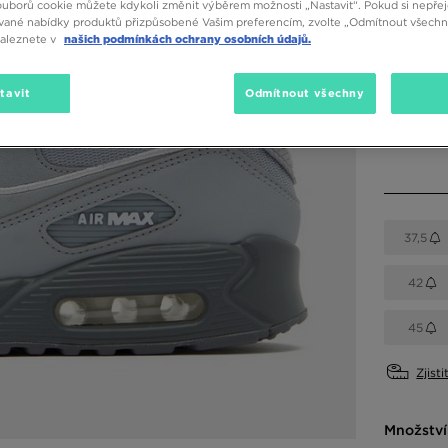
ouborů cookie můžete kdykoli změnit výběrem možnosti „Nastavit“. Pokud si nepřej
vané nabídky produktů přizpůsobené Vašim preferencím, zvolte „Odmítnout všechny
naleznete v
našich podmínkách ochrany osobních údajů.
Dostupné
Šedá
tavit
Odmítnout všechny
Vyberte v
37,5
42
45
Zjisti
Množství