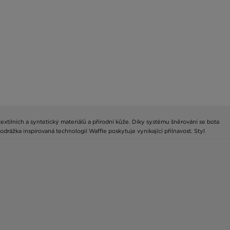
extilních a syntetický materiálů a přírodní kůže. Díky systému šněrování se bota
rážka inspirovaná technologií Waffle poskytuje vynikající přilnavost. Styl