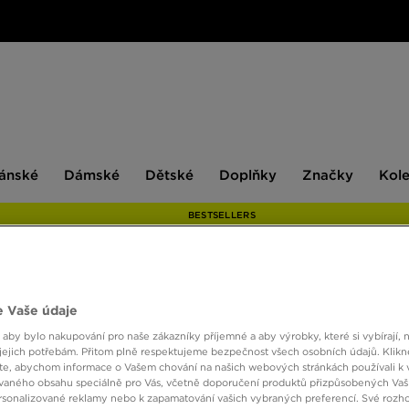
ské
Dámské
Dětské
Doplňky
Značky
ánské
Dámské
Dětské
Doplňky
Značky
Kol
BESTSELLERS
ONLY AT
 Vaše údaje
NIKE 
 aby bylo nakupování pro naše zákazníky příjemné a aby výrobky, které si vybírají, 
jejich potřebám. Přitom plně respektujeme bezpečnost všech osobních údajů. Klikn
e, abychom informace o Vašem chování na našich webových stránkách používali k 
vaného obsahu speciálně pro Vás, včetně doporučení produktů přizpůsobených Va
1790 
sonalizované reklamy nebo k zapamatování vašich vybraných preferencí. Své rozho