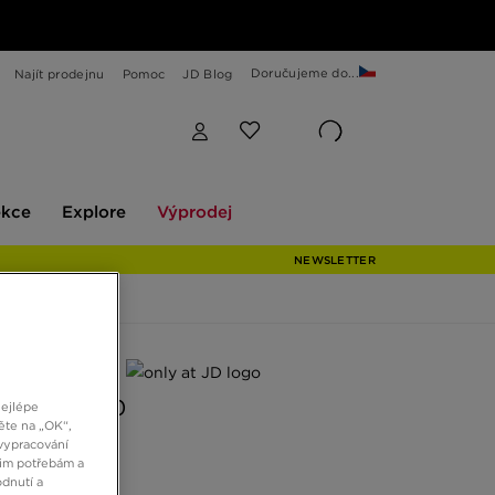
Doručujeme do...
Najít prodejnu
Pomoc
JD Blog
Explore
Výprodej
ekce
Explore
Výprodej
NEWSLETTER
 JD
AIR MAX 90
nejlépe
ěte na „OK“,
vypracování
šim potřebám a
Kč
dnutí a