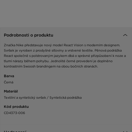
Podrobnosti o produktu
Značka Nike představuje nový model React Vision s moderním designem.
Svršek je vyroben z prodyšné síťoviny a vrstvené textilie. Pěnová podrážka
React společně s polstrovaným jazykem dbá o správné přizpůsobení k noze a
tlumí nárazy během pohybu. Jednolité černé provedení je doplněno
kontrastním Swoosh brandingem na obou bočních stranách.
Barva
Černá
Materiál
Textilní a syntetický svršek / Syntetická podrážka
Kód produktu
CD4373-006