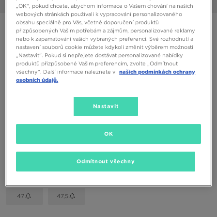
1/6
„OK“, pokud chcete, abychom informace o Vašem chování na našich
webových stránkách používali k vypracování personalizovaného
obsahu speciálně pro Vás, včetně doporučení produktů
NIKE REACT VISION
přizpůsobených Vašim potřebám a zájmům, personalizované reklamy
nebo k zapamatování vašich vybraných preferencí. Své rozhodnutí a
nastavení souborů cookie můžete kdykoli změnit výběrem možnosti
2090 Kč
„Nastavit“. Pokud si nepřejete dostávat personalizované nabídky
produktů přizpůsobené Vašim preferencím, zvolte „Odmítnout
všechny“. Další informace naleznete v
našich podmínkách ochrany
Dostupné Barvy
osobních údajů.
Černá
Nastavit
Vyberte velikost
EU
US
OK
40,5
41
42
42,5
43
Odmítnout všechny
44
44,5
45
45,5
46
47
47,5