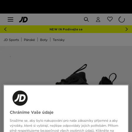
NEW IN Podívejte se
JD Sports
Pánské
Boty
Tenisky
Chráníme Vaše údaje
Snažíme se, aby bylo nakupování pro naše zákazníky příjemné a aby
výrobky, které si vybírají, nejlépe odpovídaly jejich potřebám. Přitom
plně respektujeme bezpečnost všech osobních údajů. Klikněte na