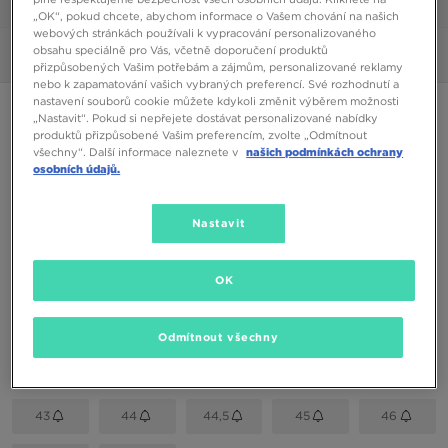
1/6
„OK“, pokud chcete, abychom informace o Vašem chování na našich
webových stránkách používali k vypracování personalizovaného
obsahu speciálně pro Vás, včetně doporučení produktů
Obrázky
360°
přizpůsobených Vašim potřebám a zájmům, personalizované reklamy
nebo k zapamatování vašich vybraných preferencí. Své rozhodnutí a
nastavení souborů cookie můžete kdykoli změnit výběrem možnosti
PUMA COURT STAR FS TUMBLED
„Nastavit“. Pokud si nepřejete dostávat personalizované nabídky
produktů přizpůsobené Vašim preferencím, zvolte „Odmítnout
všechny“. Další informace naleznete v
našich podmínkách ochrany
1890 Kč
osobních údajů.
Dostupné Barvy
Nastavit
Šedá
Vyberte velikost
OK
EU
US
Odmítnout všechny
39
40,5
41
42
42,5
43
44
44,5
45
46