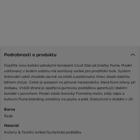
Podrobnosti o produktu
Doplňte svou kolekci pánskými teniskami Court Star od značky Puma. Model
udržovaný v šedém odstínu má semišový svršek pro prvotřídní look. Systém
šněrování udrží chodidlo pevně na místě a polstrovaný límec zlepší stabilitu
během chůze. Celek je posazen na pěnové mezipodešvi, která tlumí otřesy při
došlapu. Vnější strana je opatřena gumovou podrážkou garantující stabilní
kontakt v povrchem. Model zdobí ikonický Formstrip motiv, zlatý nápis a
kultovní Puma branding umístěný na jazyku a patě. Exkluzivně k dostání v JD.
Barva
Šedá
Materiál
Kožený & Textilní svršek/Syntetická podrážka