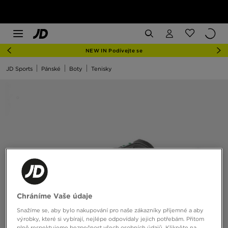
NEW IN Podívejte se
JD Sports
Pánské
Boty
Tenisky
Chráníme Vaše údaje
Snažíme se, aby bylo nakupování pro naše zákazníky příjemné a aby
výrobky, které si vybírají, nejlépe odpovídaly jejich potřebám. Přitom
plně respektujeme bezpečnost všech osobních údajů. Klikněte na