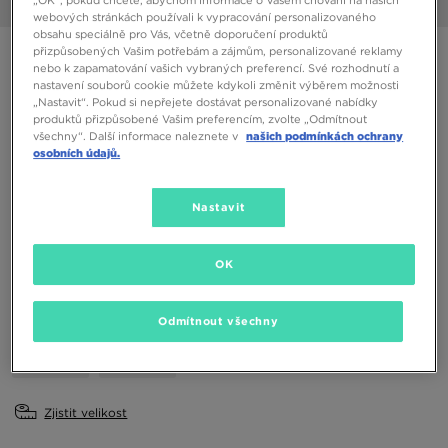
1/6
webových stránkách používali k vypracování personalizovaného
obsahu speciálně pro Vás, včetně doporučení produktů
přizpůsobených Vašim potřebám a zájmům, personalizované reklamy
VANS MTE SK8-HI® WATERPROOF
nebo k zapamatování vašich vybraných preferencí. Své rozhodnutí a
nastavení souborů cookie můžete kdykoli změnit výběrem možnosti
„Nastavit“. Pokud si nepřejete dostávat personalizované nabídky
2290 Kč
produktů přizpůsobené Vašim preferencím, zvolte „Odmítnout
všechny“. Další informace naleznete v
našich podmínkách ochrany
osobních údajů.
Dostupné Barvy
Zelená
Nastavit
Vyberte velikost
EU
US
OK
41
42
42,5
43
44
Odmítnout všechny
44,5
45
Zjistit velikost