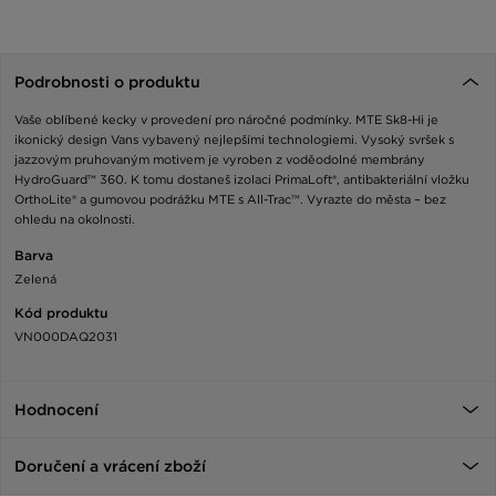
Podrobnosti o produktu
Vaše oblíbené kecky v provedení pro náročné podmínky. MTE Sk8-Hi je
ikonický design Vans vybavený nejlepšími technologiemi. Vysoký svršek s
jazzovým pruhovaným motivem je vyroben z voděodolné membrány
HydroGuard™ 360. K tomu dostaneš izolaci PrimaLoft®, antibakteriální vložku
OrthoLite® a gumovou podrážku MTE s All-Trac™. Vyrazte do města – bez
ohledu na okolnosti.
Barva
Zelená
Kód produktu
VN000DAQ2031
Hodnocení
Doručení a vrácení zboží