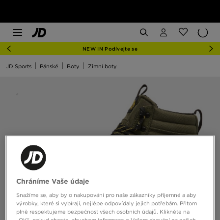
NEW IN Podívejte se
JD Sports
Pánské
Boty
Zimní boty
Chráníme Vaše údaje
Snažíme se, aby bylo nakupování pro naše zákazníky příjemné a aby
výrobky, které si vybírají, nejlépe odpovídaly jejich potřebám. Přitom
plně respektujeme bezpečnost všech osobních údajů. Klikněte na
„OK“, pokud chcete, abychom informace o Vašem chování na našich