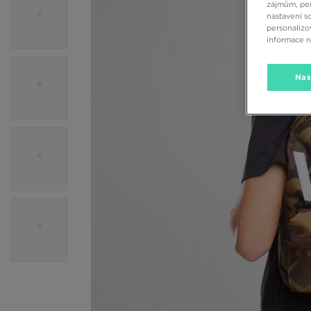
zájmům, per
nastavení s
personalizo
informace 
Nas