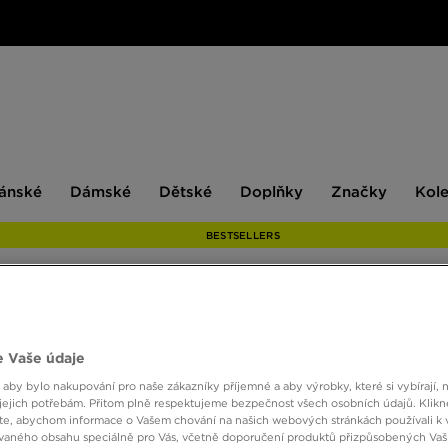
ské
Dámské
Dětské
Doplňky
Značky
ánské
Dámské
Dětské
Doplňky
Značky
Kol
BESTSELLERS
VANS
BACK
 Vaše údaje
 aby bylo nakupování pro naše zákazníky příjemné a aby výrobky, které si vybírají, 
jejich potřebám. Přitom plně respektujeme bezpečnost všech osobních údajů. Klikn
e, abychom informace o Vašem chování na našich webových stránkách používali k 
450 K
vaného obsahu speciálně pro Vás, včetně doporučení produktů přizpůsobených Va