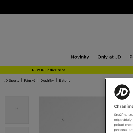
Novinky
Only
Pán
Novinky
Only at JD
P
at
JD
NEW IN Podívejte se
JD Sports
Pánské
Doplňky
Batohy
Chráníme
Snažíme se,
odpovídaly 
pokud chcet
personalizo