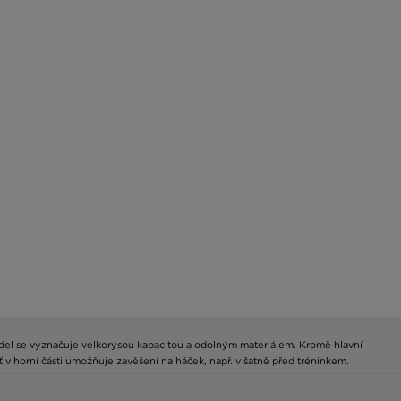
odel se vyznačuje velkorysou kapacitou a odolným materiálem. Kromě hlavní
v horní části umožňuje zavěšení na háček, např. v šatně před tréninkem.