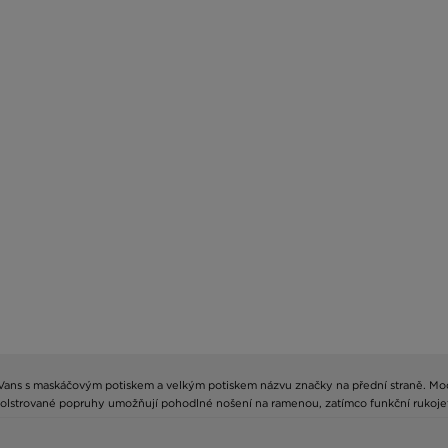
y Vans s maskáčovým potiskem a velkým potiskem názvu značky na přední straně. M
 Polstrované popruhy umožňují pohodlné nošení na ramenou, zatímco funkční rukojeť 