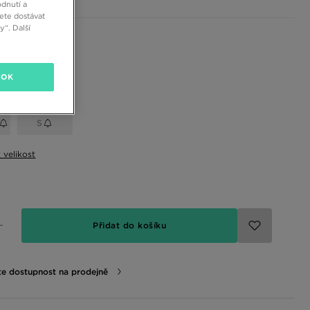
dnutí a
ete dostávat
“. Další
 barvy
ná
OK
elikost
S
t velikost
Přidat do košíku
te dostupnost na prodejně