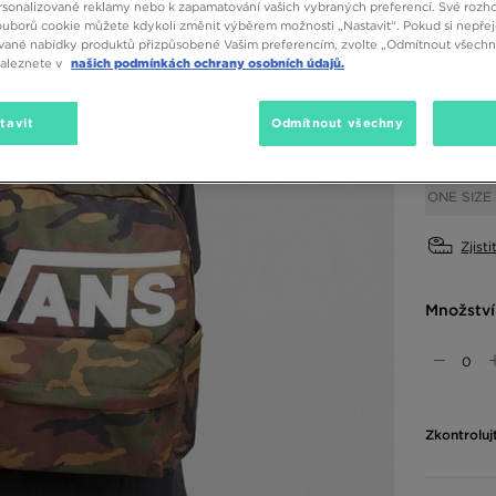
sonalizované reklamy nebo k zapamatování vašich vybraných preferencí. Své rozho
ouborů cookie můžete kdykoli změnit výběrem možnosti „Nastavit“. Pokud si nepřej
vané nabídky produktů přizpůsobené Vašim preferencím, zvolte „Odmítnout všechny
Dostupné
naleznete v
našich podmínkách ochrany osobních údajů.
Vícebarev
tavit
Odmítnout všechny
Vyberte v
ONE SIZE
Zjisti
Množství
Zkontroluj