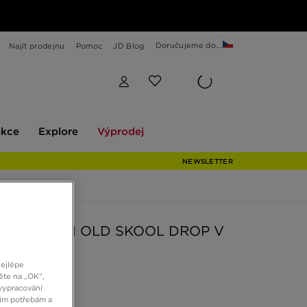
Doručujeme do...
Najít prodejnu
Pomoc
JD Blog
Explore
Výprodej
ekce
Explore
Výprodej
NEWSLETTER
 BATOH MN OLD SKOOL DROP V
PACK
nejlépe
ěte na „OK“,
vypracování
č
šim potřebám a