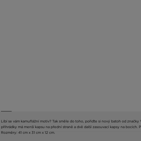
Líbí se vám kamuflážní motiv? Tak směle do toho, pořiďte si nový batoh od značk
přihrádky má menší kapsu na přední straně a dvě další zasouvací kapsy na bocích.
Rozměry: 41 cm x 31 cm x 12 cm.