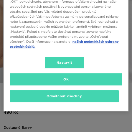
„OK“, pokud chcete, abychom informace o Vašem chování na našich
webových stránkách používali k vypracování personalizovaného
obsahu speciálně pro Vás, včetně doporučení produktů
přizpůsobených Vašim potřebám a zájmům, personalizované reklamy
nebo k zapamatování vašich vybraných preferencí. Své rozhodnutí a
nastavení souborů cookie můžete kdykoli změnit výběrem možnosti
„Nastavit“. Pokud si nepřejete dostávat personalizované nabídky
produktů přizpůsobené Vašim preferencím, zvolte „Odmítnout
všechny“. Další informace naleznete v
našich podmínkách ochrany
osobních údajů.
Nastavit
1/3
OK
NEW ERA KLOBOUK NE ESSENTIAL BUCKET BLK NEW
ERA BLK
Odmítnout všechny
490 Kč
Dostupné Barvy