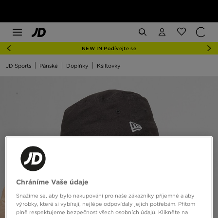
NEW IN Podívejte se
JD Sports
Pánské
Doplňky
Kšiltovky
Chráníme Vaše údaje
Snažíme se, aby bylo nakupování pro naše zákazníky příjemné a aby
výrobky, které si vybírají, nejlépe odpovídaly jejich potřebám. Přitom
plně respektujeme bezpečnost všech osobních údajů. Klikněte na