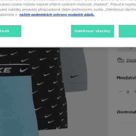
ouborů cookie můžete kdykoli změnit výběrem možnosti „Nastavit“. Pokud si nepřej
vané nabídky produktů přizpůsobené Vašim preferencím, zvolte „Odmítnout všechny
Dostupné
naleznete v
našich podmínkách ochrany osobních údajů.
tavit
Odmítnout všechny
Vyberte v
XS
Zjisti
Množství
Zkontroluj