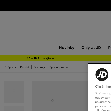
Novinky
Only
Pán
Novinky
Only at JD
P
at
JD
NEW IN Podívejte se
JD Sports
Pánské
Doplňky
Spodní prádlo
Chráníme
Snažíme se,
odpovídaly 
pokud chcet
personalizo
zájmům, per