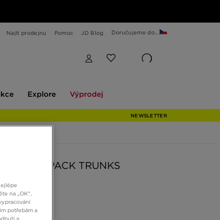
Doručujeme do...
Najít prodejnu
Pomoc
JD Blog
Explore
Výprodej
ekce
Explore
Výprodej
NEWSLETTER
TRENKY 3 PACK TRUNKS
nejlépe
ěte na „OK“,
č
vypracování
šim potřebám a
dnutí a