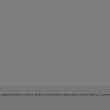
sada trenýrek je v černé, šedé a modré barvě a byla ušitá z pružné bavlny. O pohod