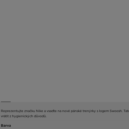
Reprezentujte značku Nike a vsaďte na nové pánské trenýrky s logem Swoosh. Tato 
vrátit z hygienických důvodů.
Barva