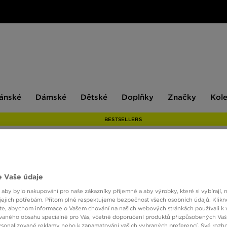
ské
Dámské
Dětské
Doplňky
Značky
ánské
Dámské
Dětské
Doplňky
Značky
Kol
BESTSELLERS
NIKE 
 Vaše údaje
 aby bylo nakupování pro naše zákazníky příjemné a aby výrobky, které si vybírají, 
jejich potřebám. Přitom plně respektujeme bezpečnost všech osobních údajů. Klikn
490 K
e, abychom informace o Vašem chování na našich webových stránkách používali k 
vaného obsahu speciálně pro Vás, včetně doporučení produktů přizpůsobených Va
sonalizované reklamy nebo k zapamatování vašich vybraných preferencí. Své rozho