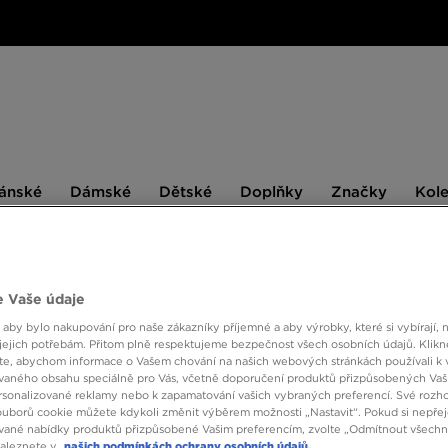
ské
Dámské
Dětské
Doplňky
Značky
ánské
Dámské
Dětské
Doplňky
Značky
Kol
BESTSELLERS
 Vaše údaje
 aby bylo nakupování pro naše zákazníky příjemné a aby výrobky, které si vybírají, 
NIKE 
jejich potřebám. Přitom plně respektujeme bezpečnost všech osobních údajů. Klikn
e, abychom informace o Vašem chování na našich webových stránkách používali k 
vaného obsahu speciálně pro Vás, včetně doporučení produktů přizpůsobených Va
sonalizované reklamy nebo k zapamatování vašich vybraných preferencí. Své rozho
350 K
ouborů cookie můžete kdykoli změnit výběrem možnosti „Nastavit“. Pokud si nepřej
vané nabídky produktů přizpůsobené Vašim preferencím, zvolte „Odmítnout všechny
naleznete v
našich podmínkách ochrany osobních údajů.