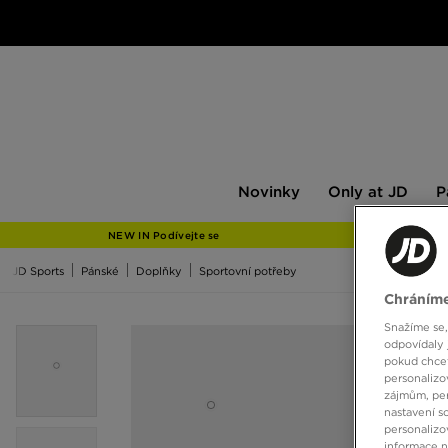
Novinky
Only
Pán
Novinky
Only at JD
P
at
JD
NEW IN Podívejte se
JD Sports
Pánské
Doplňky
Sportovní potřeby
Chráníme
Snažíme se,
odpovídaly 
pokud chcet
personalizo
zájmům, per
nastavení s
personalizo
informace 