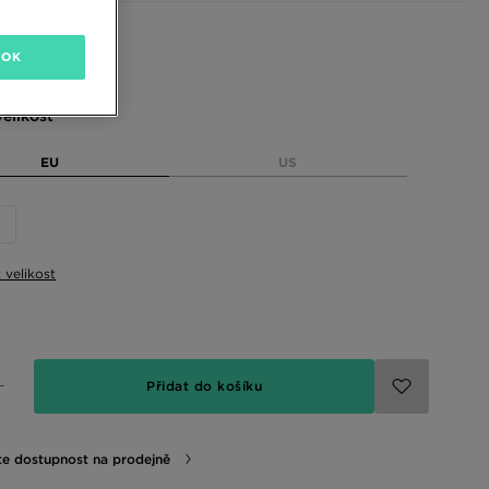
 barvy
OK
elikost
EU
US
t velikost
Přidat do košíku
te dostupnost na prodejně