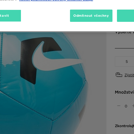
Dostupné
tavit
Odmítnout všechny
Modrá
Vyberte v
5
Zjisti
Množství
Zkontroluj