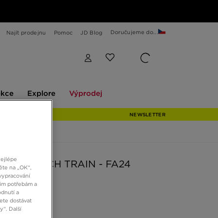
Doručujeme do...
Najít prodejnu
Pomoc
JD Blog
Explore
Výprodej
ekce
Explore
Výprodej
NEWSLETTER
nejlépe
MÍČ NK PTCH TRAIN - FA24
ěte na „OK“,
vypracování
šim potřebám a
dnutí a
č
ete dostávat
“. Další