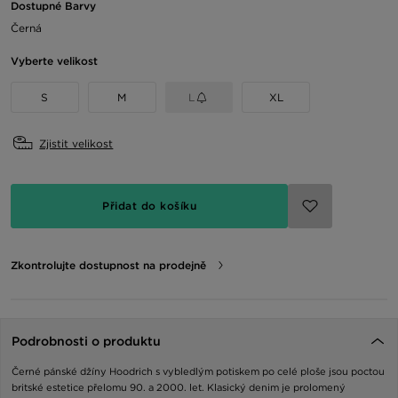
Dostupné Barvy
Černá
Vyberte velikost
S
M
L
XL
Zjistit velikost
Přidat do košíku
Zkontrolujte dostupnost na prodejně
Podrobnosti o produktu
Černé pánské džíny Hoodrich s vybledlým potiskem po celé ploše jsou poctou
britské estetice přelomu 90. a 2000. let. Klasický denim je prolomený