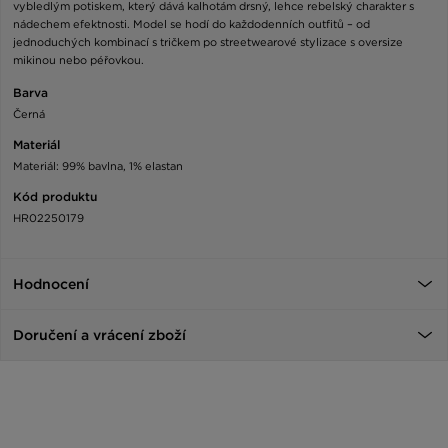
vybledlým potiskem, který dává kalhotám drsný, lehce rebelský charakter s
nádechem efektnosti. Model se hodí do každodenních outfitů – od
jednoduchých kombinací s tričkem po streetwearové stylizace s oversize
mikinou nebo péřovkou.
Barva
Černá
Materiál
Materiál: 99% bavlna, 1% elastan
Kód produktu
HR02250179
Hodnocení
Doručení a vrácení zboží