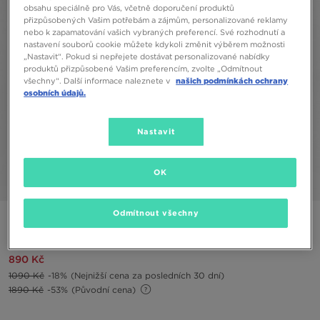
obsahu speciálně pro Vás, včetně doporučení produktů
přizpůsobených Vašim potřebám a zájmům, personalizované reklamy
nebo k zapamatování vašich vybraných preferencí. Své rozhodnutí a
nastavení souborů cookie můžete kdykoli změnit výběrem možnosti
„Nastavit“. Pokud si nepřejete dostávat personalizované nabídky
produktů přizpůsobené Vašim preferencím, zvolte „Odmítnout
všechny“. Další informace naleznete v
našich podmínkách ochrany
osobních údajů.
Nastavit
OK
1/4
Odmítnout všechny
HOODRICH KALHOTY IRONCHROME
890 Kč
1090 Kč
-18%
(Nejnižší cena za posledních 30 dní)
1890 Kč
-53%
(Původní cena)