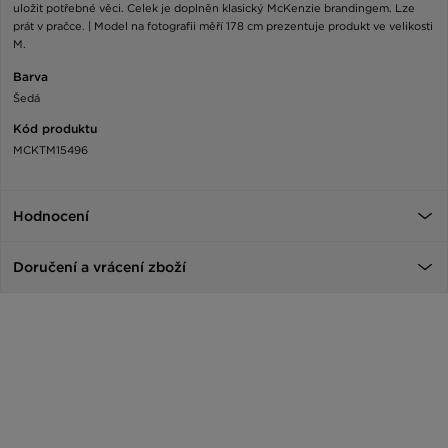
uložit potřebné věci. Celek je doplněn klasický McKenzie brandingem. Lze
prát v pračce. | Model na fotografii měří 178 cm prezentuje produkt ve velikosti
M.
Barva
Šedá
Kód produktu
MCKTM15496
Hodnocení
Doručení a vrácení zboží