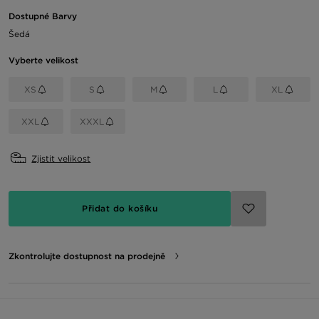
Dostupné Barvy
Šedá
Vyberte velikost
XS
S
M
L
XL
XXL
XXXL
Zjistit velikost
Přidat do košíku
Zkontrolujte dostupnost na prodejně