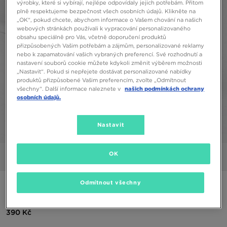
výrobky, které si vybírají, nejlépe odpovídaly jejich potřebám. Přitom
plně respektujeme bezpečnost všech osobních údajů. Klikněte na
„OK“, pokud chcete, abychom informace o Vašem chování na našich
webových stránkách používali k vypracování personalizovaného
obsahu speciálně pro Vás, včetně doporučení produktů
přizpůsobených Vašim potřebám a zájmům, personalizované reklamy
nebo k zapamatování vašich vybraných preferencí. Své rozhodnutí a
nastavení souborů cookie můžete kdykoli změnit výběrem možnosti
„Nastavit“. Pokud si nepřejete dostávat personalizované nabídky
produktů přizpůsobené Vašim preferencím, zvolte „Odmítnout
všechny“. Další informace naleznete v
našich podmínkách ochrany
osobních údajů.
Nastavit
1/5
OK
Obrázky
Video
Odmítnout všechny
MCKENZIE MASEFIELD 2 CARGO JOGGERS
390 Kč