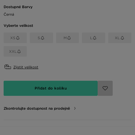
Dostupné Barvy
Černá
Vyberte velikost
XS
S
M
L
XL
XXL
Zjistit velikost
Přidat do košíku
Zkontrolujte dostupnost na prodejně