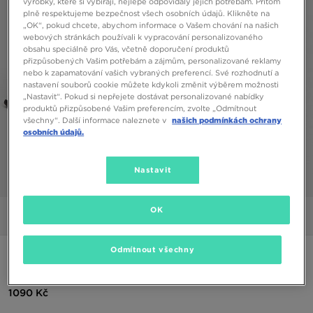
výrobky, které si vybírají, nejlépe odpovídaly jejich potřebám. Přitom
plně respektujeme bezpečnost všech osobních údajů. Klikněte na
„OK“, pokud chcete, abychom informace o Vašem chování na našich
webových stránkách používali k vypracování personalizovaného
obsahu speciálně pro Vás, včetně doporučení produktů
přizpůsobených Vašim potřebám a zájmům, personalizované reklamy
nebo k zapamatování vašich vybraných preferencí. Své rozhodnutí a
nastavení souborů cookie můžete kdykoli změnit výběrem možnosti
„Nastavit“. Pokud si nepřejete dostávat personalizované nabídky
produktů přizpůsobené Vašim preferencím, zvolte „Odmítnout
všechny“. Další informace naleznete v
našich podmínkách ochrany
osobních údajů.
Nastavit
1/5
OK
Obrázky
Video
Odmítnout všechny
NIKE KALHOTY SPORTSWEAR CLUB FLEECE
1090 Kč