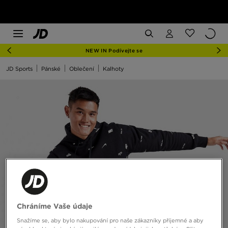
NEW IN Podívejte se
JD Sports
Pánské
Oblečení
Kalhoty
Chráníme Vaše údaje
Snažíme se, aby bylo nakupování pro naše zákazníky příjemné a aby