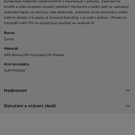
kombinace materiálů zajistí komfort a neomezuje v pohybu. Zapínání na
knoflík a očka na pásek usnadní oblékání. Na bocích a zadní části se nacházejí
praktické kapsy na všechny vaše drobnosti. Jednolité černé provedení zdobí
odřené detaily a Suppply & Demand branding. Lze prát v pračce. | Model na
fotografii měří 178 cm prezentuje produkt ve velikosti M.
Barva
Černá
Materiál
94% Bavlna/6% Polyester/2% Elastan
Kód produktu
SUPTM16592
Hodnocení
Doručení a vrácení zboží