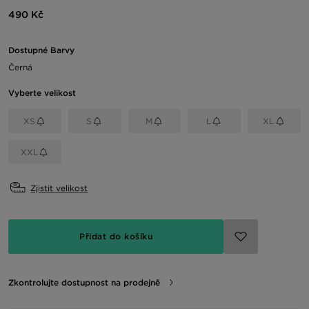
490 Kč
Dostupné Barvy
Černá
Vyberte velikost
XS
S
M
L
XL
XXL
Zjistit velikost
Přidat do košíku
Zkontrolujte dostupnost na prodejně