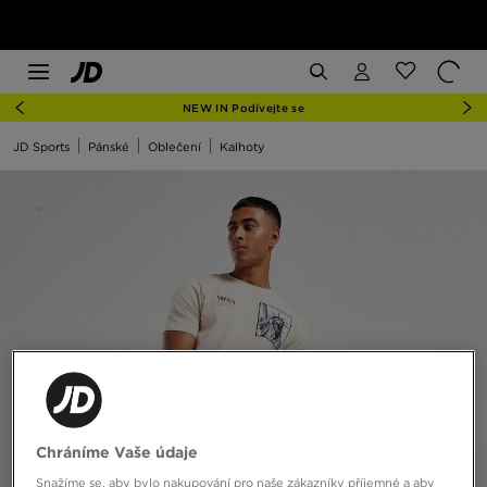
NEW IN Podívejte se
JD Sports
Pánské
Oblečení
Kalhoty
Chráníme Vaše údaje
Snažíme se, aby bylo nakupování pro naše zákazníky příjemné a aby