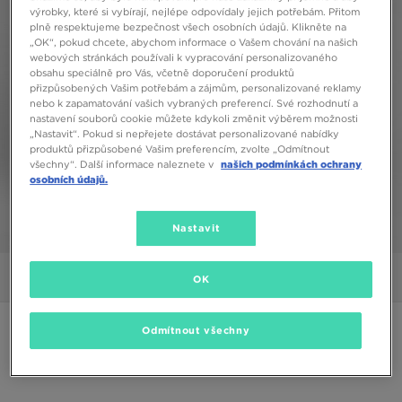
výrobky, které si vybírají, nejlépe odpovídaly jejich potřebám. Přitom
plně respektujeme bezpečnost všech osobních údajů. Klikněte na
„OK“, pokud chcete, abychom informace o Vašem chování na našich
webových stránkách používali k vypracování personalizovaného
obsahu speciálně pro Vás, včetně doporučení produktů
přizpůsobených Vašim potřebám a zájmům, personalizované reklamy
nebo k zapamatování vašich vybraných preferencí. Své rozhodnutí a
nastavení souborů cookie můžete kdykoli změnit výběrem možnosti
„Nastavit“. Pokud si nepřejete dostávat personalizované nabídky
produktů přizpůsobené Vašim preferencím, zvolte „Odmítnout
všechny“. Další informace naleznete v
našich podmínkách ochrany
osobních údajů.
Nastavit
1/5
Obrázky
Video
OK
ONLY AT JD
Odmítnout všechny
SUPPLY & DEMAND KALHOTY RAVEN JEAN
BLK DENIM JEANS