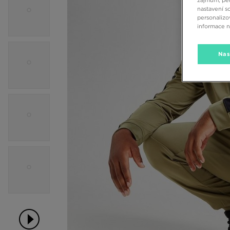
zájmům, per
nastavení s
personalizo
informace 
Nas