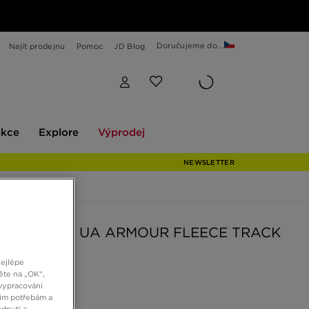
Doručujeme do...
Najít prodejnu
Pomoc
JD Blog
Explore
Výprodej
ekce
Explore
Výprodej
NEWSLETTER
R ARMOUR UA ARMOUR FLEECE TRACK
S
nejlépe
ěte na „OK“,
vypracování
č
šim potřebám a