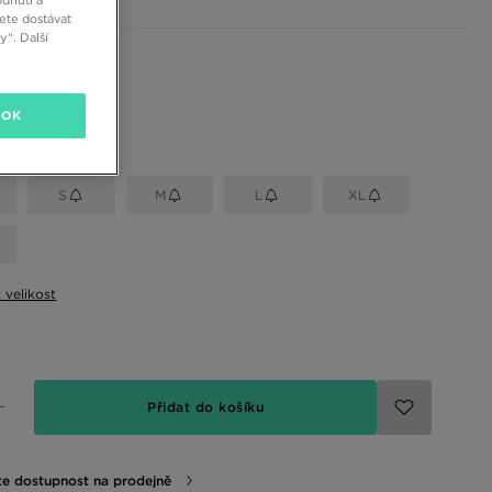
dnutí a
ete dostávat
“. Další
 barvy
OK
elikost
S
M
L
XL
t velikost
Přidat do košíku
te dostupnost na prodejně