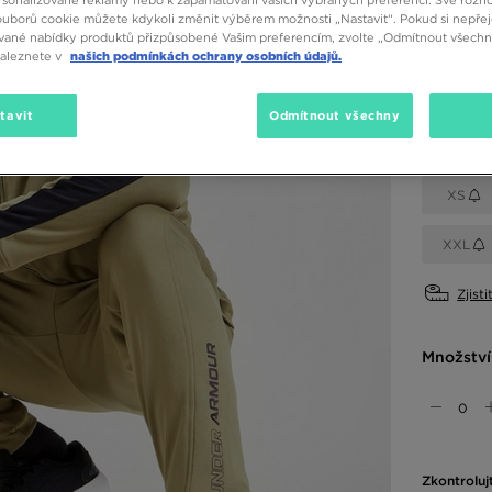
sonalizované reklamy nebo k zapamatování vašich vybraných preferencí. Své rozho
ouborů cookie můžete kdykoli změnit výběrem možnosti „Nastavit“. Pokud si nepřej
vané nabídky produktů přizpůsobené Vašim preferencím, zvolte „Odmítnout všechny
naleznete v
našich podmínkách ochrany osobních údajů.
Dostupné
Černá
tavit
Odmítnout všechny
Vyberte v
XS
XXL
Zjisti
Množství
Zkontroluj