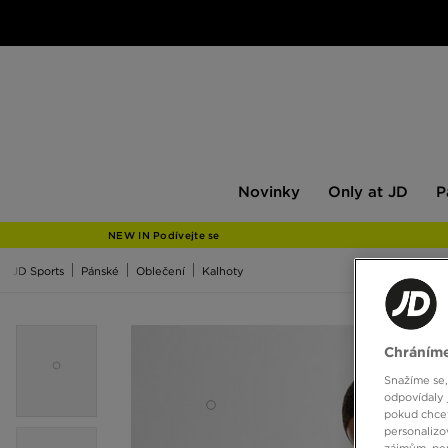
Novinky
Only
Pán
Novinky
Only at JD
P
at
JD
NEW IN Podívejte se
JD Sports
Pánské
Oblečení
Kalhoty
Chráníme
Snažíme se,
odpovídaly 
pokud chcet
personalizo