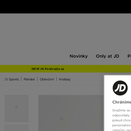
Novinky
Only
Pán
Novinky
Only at JD
P
at
JD
NEW IN Podívejte se
JD Sports
Pánské
Oblečení
Kraťasy
Chráníme
Snažíme se,
odpovídaly 
pokud chcet
personalizo
zájmům, per