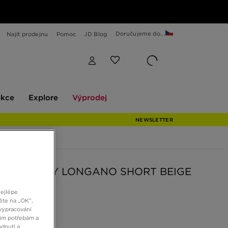
Doručujeme do...
Najít prodejnu
Pomoc
JD Blog
Explore
Výprodej
ekce
Explore
Výprodej
NEWSLETTER
SSE ŠORTKY LONGANO SHORT BEIGE
nejlépe
ěte na „OK“,
č
vypracování
šim potřebám a
dnutí a