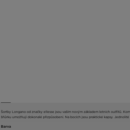
Šortky Longano od značky ellesse jsou vaším novým základem letních outfitů. Kombin
šňůrku umožňují dokonalé přizpůsobení. Na bocích jsou praktické kapsy. Jednolité
Barva