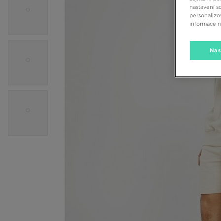
nastavení s
personalizo
informace 
Nas