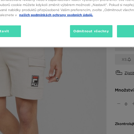
ouborů cookie můžete kdykoli změnit výběrem možnosti „Nastavit“. Pokud si nepřej
vané nabídky produktů přizpůsobené Vašim preferencím, zvolte „Odmítnout všechny
Dostupné
naleznete v
našich podmínkách ochrany osobních údajů.
Béžová
tavit
Odmítnout všechny
Vyberte v
L/34
XS
Zjisti
Množství
Zkontroluj