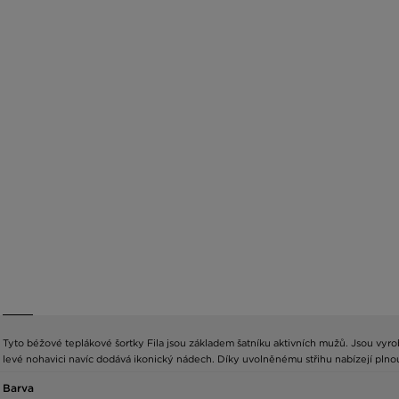
Tyto béžové teplákové šortky Fila jsou základem šatníku aktivních mužů. Jsou vyr
levé nohavici navíc dodává ikonický nádech. Díky uvolněnému střihu nabízejí plnou
Barva