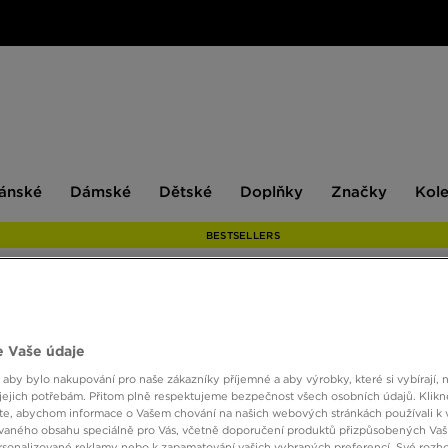
ské
Dámské
Dětské
Doplňky
Značky
ánské
Dámské
Dětské
Doplňky
Značky
Kol
BESTSELLERS
FILA 
 Vaše údaje
 aby bylo nakupování pro naše zákazníky příjemné a aby výrobky, které si vybírají, 
jejich potřebám. Přitom plně respektujeme bezpečnost všech osobních údajů. Klikn
390 K
e, abychom informace o Vašem chování na našich webových stránkách používali k 
vaného obsahu speciálně pro Vás, včetně doporučení produktů přizpůsobených Va
sonalizované reklamy nebo k zapamatování vašich vybraných preferencí. Své rozho