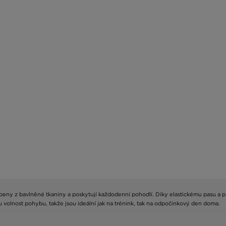
obeny z bavlněné tkaniny a poskytují každodenní pohodlí. Díky elastickému pasu a p
 volnost pohybu, takže jsou ideální jak na trénink, tak na odpočinkový den doma.