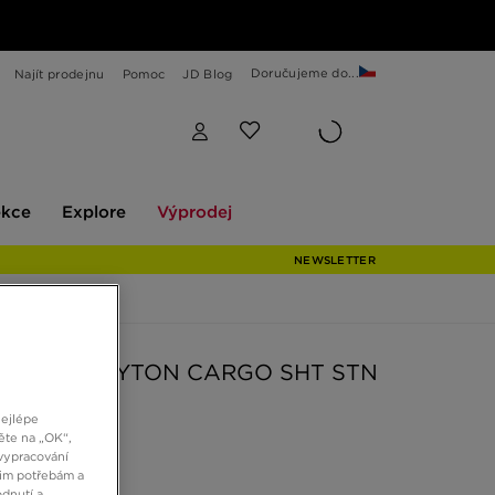
Doručujeme do...
Najít prodejnu
Pomoc
JD Blog
Explore
Výprodej
ekce
Explore
Výprodej
NEWSLETTER
ŠORTKY LEYTON CARGO SHT STN
nejlépe
ěte na „OK“,
č
vypracování
šim potřebám a
dnutí a