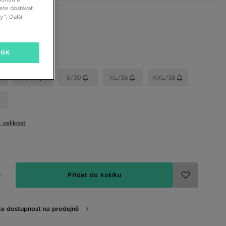
ete dostávat
“. Další
 barvy
OK
elikost
M/32
S/30
XL/36
XXL/38
t velikost
Přidat do košíku
te dostupnost na prodejně