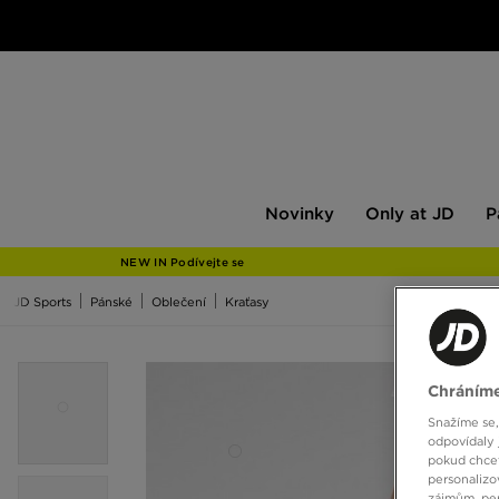
Novinky
Only
Pán
Novinky
Only at JD
P
at
JD
NEW IN Podívejte se
JD Sports
Pánské
Oblečení
Kraťasy
Chráníme
Snažíme se,
odpovídaly 
pokud chcet
personalizo
zájmům, per