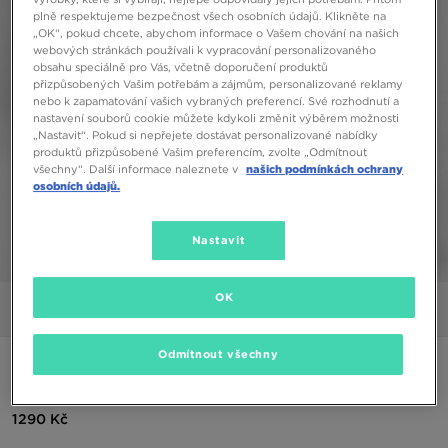
plně respektujeme bezpečnost všech osobních údajů. Klikněte na
„OK“, pokud chcete, abychom informace o Vašem chování na našich
webových stránkách používali k vypracování personalizovaného
obsahu speciálně pro Vás, včetně doporučení produktů
přizpůsobených Vašim potřebám a zájmům, personalizované reklamy
nebo k zapamatování vašich vybraných preferencí. Své rozhodnutí a
nastavení souborů cookie můžete kdykoli změnit výběrem možnosti
„Nastavit“. Pokud si nepřejete dostávat personalizované nabídky
produktů přizpůsobené Vašim preferencím, zvolte „Odmítnout
všechny“. Další informace naleznete v
našich podmínkách ochrany
osobních údajů.
Nastavit
1/4
OK
Obrázky
Video
Odmítnout všechny
JORDAN ŠORTKY M J DF SPRT DMND SHORT
1290 Kč