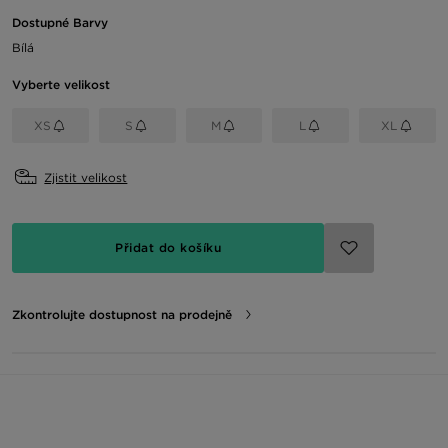
Dostupné Barvy
Bílá
Vyberte velikost
XS
S
M
L
XL
Zjistit velikost
Přidat do košíku
Zkontrolujte dostupnost na prodejně