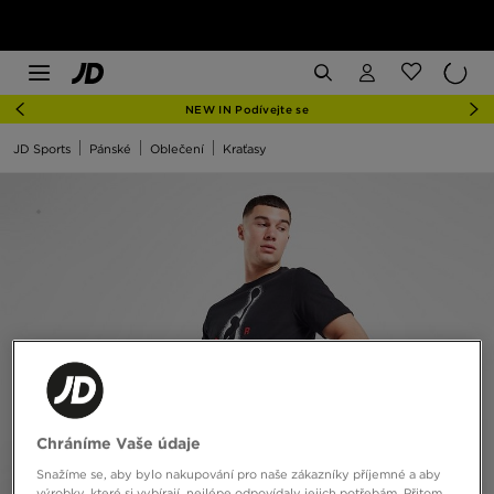
NEW IN Podívejte se
JD Sports
Pánské
Oblečení
Kraťasy
Chráníme Vaše údaje
Snažíme se, aby bylo nakupování pro naše zákazníky příjemné a aby
výrobky, které si vybírají, nejlépe odpovídaly jejich potřebám. Přitom