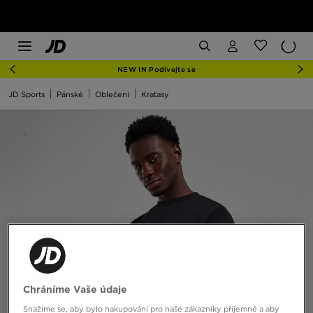
NEW IN Podívejte se
JD Sports
Pánské
Oblečení
Kraťasy
Chráníme Vaše údaje
Snažíme se, aby bylo nakupování pro naše zákazníky příjemné a aby