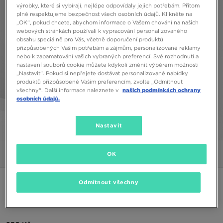
výrobky, které si vybírají, nejlépe odpovídaly jejich potřebám. Přitom
plně respektujeme bezpečnost všech osobních údajů. Klikněte na
„OK“, pokud chcete, abychom informace o Vašem chování na našich
webových stránkách používali k vypracování personalizovaného
obsahu speciálně pro Vás, včetně doporučení produktů
přizpůsobených Vašim potřebám a zájmům, personalizované reklamy
nebo k zapamatování vašich vybraných preferencí. Své rozhodnutí a
nastavení souborů cookie můžete kdykoli změnit výběrem možnosti
„Nastavit“. Pokud si nepřejete dostávat personalizované nabídky
produktů přizpůsobené Vašim preferencím, zvolte „Odmítnout
všechny“. Další informace naleznete v
našich podmínkách ochrany
osobních údajů.
Nastavit
1/5
OK
Obrázky
Video
ONLY AT JD
Odmítnout všechny
MCKENZIE ŠORTKY ESSENTIAL SHT 2 BLK