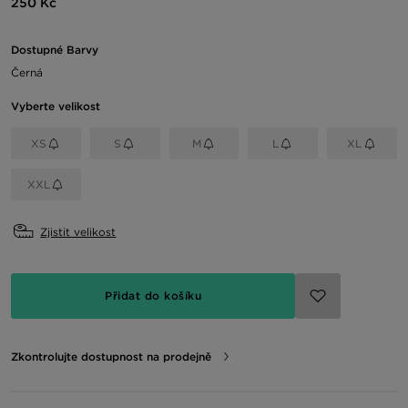
250 Kč
Dostupné Barvy
Černá
Vyberte velikost
XS
S
M
L
XL
XXL
Zjistit velikost
Přidat do košíku
Zkontrolujte dostupnost na prodejně