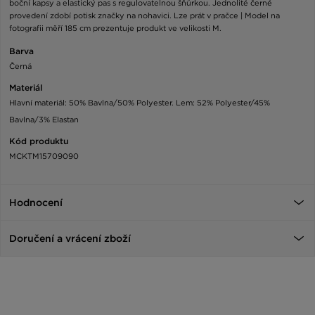
boční kapsy a elastický pas s regulovatelnou šňůrkou. Jednolité černé
provedení zdobí potisk značky na nohavici. Lze prát v pračce | Model na
fotografii měří 185 cm prezentuje produkt ve velikosti M.
Barva
Černá
Materiál
Hlavní materiál: 50% Bavlna/50% Polyester. Lem: 52% Polyester/45%
Bavlna/3% Elastan
Kód produktu
MCKTM15709090
Hodnocení
Doručení a vrácení zboží