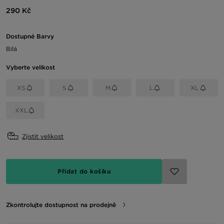
290 Kč
Dostupné Barvy
Bílá
Vyberte velikost
XS
S
M
L
XL
XXL
Zjistit velikost
Přidat do košíku
Zkontrolujte dostupnost na prodejně