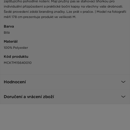
zajišťujícího pohodlné nošení. Mají pružný pas se stahovací šňůrkou pro
individuální přizpůsobení a praktické boční kapsy na všechny vaše drobnosti.
Šedé provedení zdobí branding značky. Lze prát v pračce. | Model na fotografii
měří 178 cm prezentuje produkt ve velikosti M.
Barva
Bílá
Materiál
100% Polyester
Kód produktu
MCKTM15640010
Hodnocení
Doručení a vrácení zboží