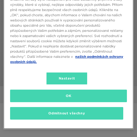
výrobky, které si vybírají, nejlépe odpovídaly jejich potřebám. Přitom
plně respektujeme bezpečnost všech osobních údajů. Klikněte na
„OK“, pokud chcete, abychom informace o Vašem chování na našich
webových stránkách používali k vypracování personalizovaného
obsahu speciálně pro Vás, včetně doporučení produktů
přizpůsobených Vašim potřebám a zájmům, personalizované reklamy
nebo k zapamatování vašich vybraných preferencí. Své rozhodnutí a
nastavení souborů cookie můžete kdykoli změnit výběrem možnosti
„Nastavit“. Pokud si nepřejete dostávat personalizované nabídky
produktů přizpůsobené Vašim preferencím, zvolte „Odmítnout
všechny“. Další informace naleznete v
našich podmínkách ochrany
osobních údajů.
Nastavit
1/6
Obrázky
Video
OK
ONLY AT JD
Odmítnout všechny
MCKENZIE ŠORTKY PANTHER SWIM SHORT
WH