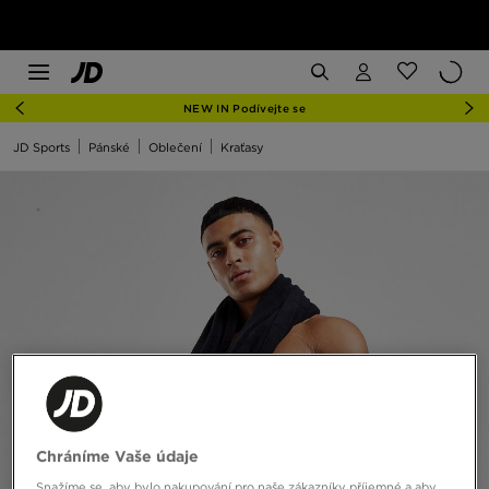
NEW IN Podívejte se
JD Sports
Pánské
Oblečení
Kraťasy
Chráníme Vaše údaje
Snažíme se, aby bylo nakupování pro naše zákazníky příjemné a aby