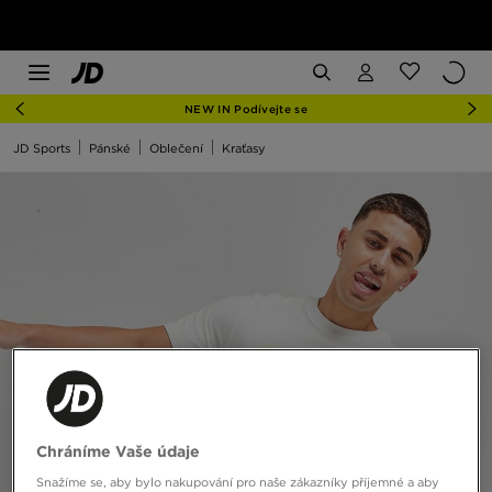
NEW IN Podívejte se
JD Sports
Pánské
Oblečení
Kraťasy
Chráníme Vaše údaje
Snažíme se, aby bylo nakupování pro naše zákazníky příjemné a aby