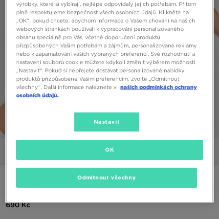
výrobky, které si vybírají, nejlépe odpovídaly jejich potřebám. Přitom
plně respektujeme bezpečnost všech osobních údajů. Klikněte na
„OK“, pokud chcete, abychom informace o Vašem chování na našich
webových stránkách používali k vypracování personalizovaného
obsahu speciálně pro Vás, včetně doporučení produktů
přizpůsobených Vašim potřebám a zájmům, personalizované reklamy
nebo k zapamatování vašich vybraných preferencí. Své rozhodnutí a
nastavení souborů cookie můžete kdykoli změnit výběrem možnosti
„Nastavit“. Pokud si nepřejete dostávat personalizované nabídky
produktů přizpůsobené Vašim preferencím, zvolte „Odmítnout
všechny“. Další informace naleznete v
našich podmínkách ochrany
osobních údajů.
Nastavit
1/6
OK
Obrázky
Video
Odmítnout všechny
NIKE ŠORTKY M NSW AIR MAX PK SHORT SHORTS
690 Kč