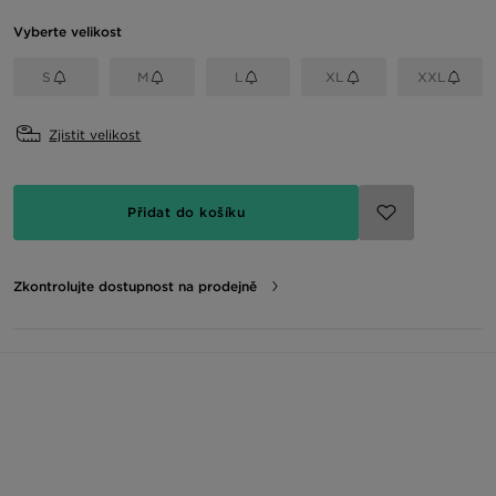
Vyberte velikost
S
M
L
XL
XXL
Zjistit velikost
Přidat do košíku
Zkontrolujte dostupnost na prodejně