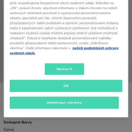
plně respektujeme bezpečnost všech osobních údajů. Klikněte na
„OK“, pokud chcete, abychom informace o Vašem chování na našich
webových stránkách používali k vypracování personalizovaného
obsahu speciálně pro Vás, včetně doporučení produktů
přizpůsobených Vašim potřebám a zájmům, personalizované reklamy
nebo k zapamatování vašich vybraných preferencí. Své rozhodnutí a
nastavení souborů cookie můžete kdykoli změnit výběrem možnosti
„Nastavit“. Pokud si nepřejete dostávat personalizované nabídky
produktů přizpůsobené Vašim preferencím, zvolte „Odmítnout
všechny“. Další informace naleznete v
našich podmínkách ochrany
osobních údajů.
Nastavit
1/5
OK
JORDAN MIKINA S KAPUCÍ M J ESS FLC PO HOODIE
Odmítnout všechny
1090 Kč
Dostupné Barvy
Černá