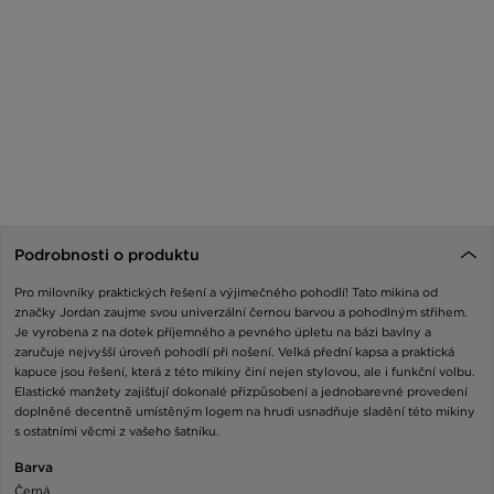
Podrobnosti o produktu
Pro milovníky praktických řešení a výjimečného pohodlí! Tato mikina od
značky Jordan zaujme svou univerzální černou barvou a pohodlným střihem.
Je vyrobena z na dotek příjemného a pevného úpletu na bázi bavlny a
zaručuje nejvyšší úroveň pohodlí při nošení. Velká přední kapsa a praktická
kapuce jsou řešení, která z této mikiny činí nejen stylovou, ale i funkční volbu.
Elastické manžety zajišťují dokonalé přizpůsobení a jednobarevné provedení
doplněné decentně umístěným logem na hrudi usnadňuje sladění této mikiny
s ostatními věcmi z vašeho šatníku.
Barva
Černá