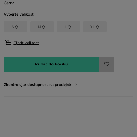
Černá
Vyberte velikost
S
M
L
XL
Zjistit velikost
Přidat do košíku
Zkontrolujte dostupnost na prodejně