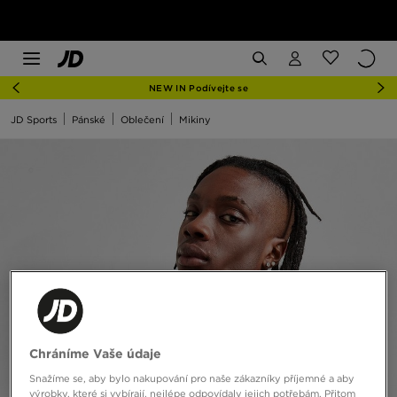
NEW IN Podívejte se
JD Sports
Pánské
Oblečení
Mikiny
Chráníme Vaše údaje
Snažíme se, aby bylo nakupování pro naše zákazníky příjemné a aby
výrobky, které si vybírají, nejlépe odpovídaly jejich potřebám. Přitom