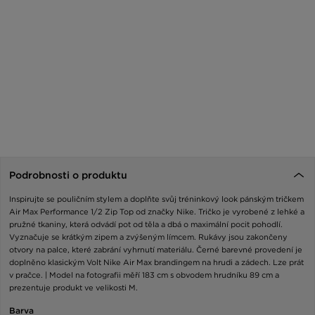
Podrobnosti o produktu
Inspirujte se pouličním stylem a doplňte svůj tréninkový look pánským tričkem
Air Max Performance 1/2 Zip Top od značky Nike. Tričko je vyrobené z lehké a
pružné tkaniny, která odvádí pot od těla a dbá o maximální pocit pohodlí.
Vyznačuje se krátkým zipem a zvýšeným límcem. Rukávy jsou zakončeny
otvory na palce, které zabrání vyhrnutí materiálu. Černé barevné provedení je
doplněno klasickým Volt Nike Air Max brandingem na hrudi a zádech. Lze prát
v pračce. | Model na fotografii měří 183 cm s obvodem hrudníku 89 cm a
prezentuje produkt ve velikosti M.
Barva