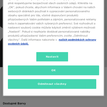
plně respektujeme bezpečnost všech osobních údajů. Klikněte na
„OK“, pokud chcete, abychom informace o Vašem chování na našich
webových stránkách používali k vypracování personalizovaného
obsahu speciálně pro Vás, včetně doporučení produktů
přizpůsobených Vašim potřebám a zájmům, personalizované reklamy
nebo k zapamatování vašich vybraných preferencí. Své rozhodnutí a
nastavení souborů cookie můžete kdykoli změnit výběrem možnosti
„Nastavit“. Pokud si nepřejete dostávat personalizované nabídky
produktů přizpůsobené Vašim preferencím, zvolte „Odmítnout
všechny“. Další informace naleznete v
našich podmínkách ochrany
osobních údajů.
Nastavit
1/6
OK
NIKE MIKINA ROZEPÍNACÍ S KAPUCÍ MAX PERF H.ZIP BLK
SWEATSH
Odmítnout všechny
700 Kč
Dostupné Barvy