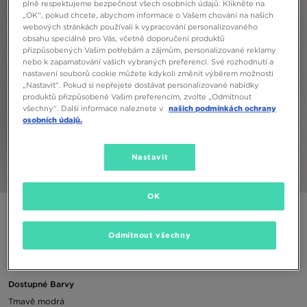
plně respektujeme bezpečnost všech osobních údajů. Klikněte na
„OK“, pokud chcete, abychom informace o Vašem chování na našich
webových stránkách používali k vypracování personalizovaného
obsahu speciálně pro Vás, včetně doporučení produktů
přizpůsobených Vašim potřebám a zájmům, personalizované reklamy
nebo k zapamatování vašich vybraných preferencí. Své rozhodnutí a
nastavení souborů cookie můžete kdykoli změnit výběrem možnosti
„Nastavit“. Pokud si nepřejete dostávat personalizované nabídky
produktů přizpůsobené Vašim preferencím, zvolte „Odmítnout
všechny“. Další informace naleznete v
našich podmínkách ochrany
osobních údajů.
Nastavit
1/5
OK
ELLESSE TRIČKO MONTURA NAVY
Odmítnout všechny
490 Kč
Dostupné Barvy
Tmavě modrá