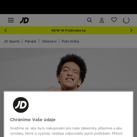
NEW IN Podívejte se
JD Sports
Pánské
Oblečení
Polo trička
Chráníme Vaše údaje
Snažíme se, aby bylo nakupování pro naše zákazníky příjemné a aby
výrobky, které si vybírají, nejlépe odpovídaly jejich potřebám. Přitom