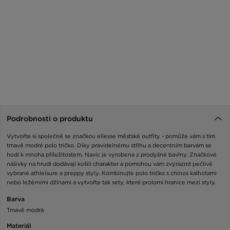
Podrobnosti o produktu
Vytvořte si společně se značkou ellesse městské outfity - pomůže vám s tím
tmavě modré polo tričko. Díky pravidelnému střihu a decentním barvám se
hodí k mnoha příležitostem. Navíc je vyrobena z prodyšné bavlny. Značkové
nášivky na hrudi dodávají košili charakter a pomohou vám zvýraznit pečlivě
vybrané athleisure a preppy styly. Kombinujte polo tričko s chinos kalhotami
nebo ležérními džínami a vytvořte tak sety, které prolomí hranice mezi styly.
Barva
Tmavě modrá
Materiál