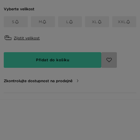
Vyberte velikost
S
M
L
XL
XXL
Zjistit velikost
Přidat do košíku
Zkontrolujte dostupnost na prodejně