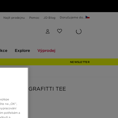
Doručujeme do...
Najít prodejnu
Pomoc
JD Blog
Explore
Výprodej
ekce
Explore
Výprodej
NEWSLETTER
S TRIČKO GRAFITTI TEE
nejlépe
ěte na „OK“,
č
vypracování
šim potřebám a
dnutí a