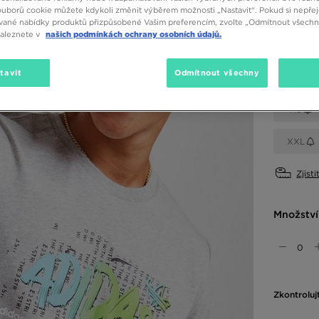
ouborů cookie můžete kdykoli změnit výběrem možnosti „Nastavit“. Pokud si nepřej
vané nabídky produktů přizpůsobené Vašim preferencím, zvolte „Odmítnout všechny
Dostupné
naleznete v
našich podmínkách ochrany osobních údajů.
Šedá
tavit
Odmítnout všechny
Vyberte v
XS
XXL
Zjisti
Množství
Zkontroluj