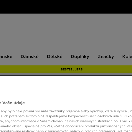
ské
Dámské
Dětské
Doplňky
Značky
ánské
Dámské
Dětské
Doplňky
Značky
Kol
BESTSELLERS
ADIDA
 Vaše údaje
 aby bylo nakupování pro naše zákazníky příjemné a aby výrobky, které si vybírají, 
jejich potřebám. Přitom plně respektujeme bezpečnost všech osobních údajů. Klikn
750 K
e, abychom informace o Vašem chování na našich webových stránkách používali k 
vaného obsahu speciálně pro Vás, včetně doporučení produktů přizpůsobených Va
sonalizované reklamy nebo k zapamatování vašich vybraných preferencí. Své rozho