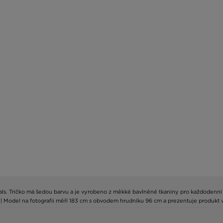
inals. Tričko má šedou barvu a je vyrobeno z měkké bavlněné tkaniny pro každodenní
e. | Model na fotografii měří 183 cm s obvodem hrudníku 96 cm a prezentuje produkt