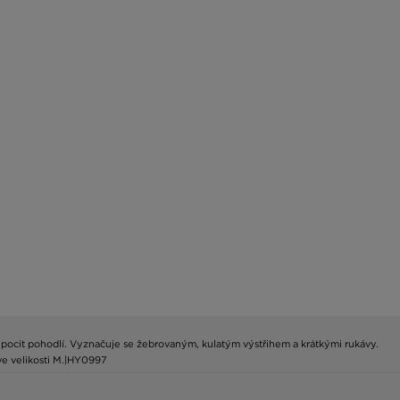
 pocit pohodlí. Vyznačuje se žebrovaným, kulatým výstřihem a krátkými rukávy.
 ve velikosti M.|HY0997