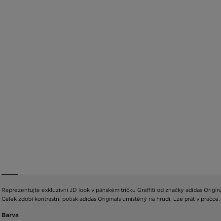
Reprezentujte exkluzivní JD look v pánském tričku Graffiti od značky adidas Orig
Celek zdobí kontrastní potisk adidas Originals umístěný na hrudi. Lze prát v pračc
Barva