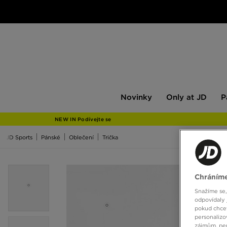
Novinky
Only
Pán
Novinky
Only at JD
P
at
JD
NEW IN Podívejte se
JD Sports
Pánské
Oblečení
Trička
Chráníme
Snažíme se,
odpovídaly 
pokud chcet
personalizo
zájmům, per