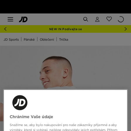
NEW IN Podívejte se
JD Sports
Pánské
Oblečení
Trička
Chráníme Vaše údaje
Snažíme se, aby bylo nakupování pro naše zákazníky příjemné a aby
výrobky, které si vybírají, nejlépe odpovídaly jejich potřebám. Přitom