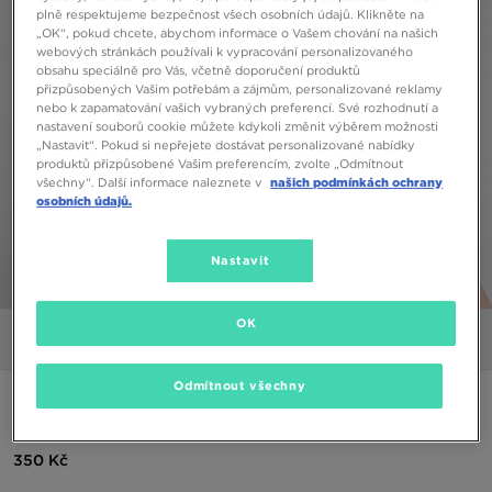
plně respektujeme bezpečnost všech osobních údajů. Klikněte na
„OK“, pokud chcete, abychom informace o Vašem chování na našich
webových stránkách používali k vypracování personalizovaného
obsahu speciálně pro Vás, včetně doporučení produktů
přizpůsobených Vašim potřebám a zájmům, personalizované reklamy
nebo k zapamatování vašich vybraných preferencí. Své rozhodnutí a
nastavení souborů cookie můžete kdykoli změnit výběrem možnosti
„Nastavit“. Pokud si nepřejete dostávat personalizované nabídky
produktů přizpůsobené Vašim preferencím, zvolte „Odmítnout
všechny“. Další informace naleznete v
našich podmínkách ochrany
osobních údajů.
Nastavit
1/5
OK
Obrázky
Video
Odmítnout všechny
ADIDAS TRIČKO SS TEE WHITE TEE
350 Kč