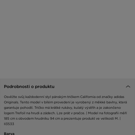
Podrobnosti o produktu
Osvěžte svůj každodenní styl pánským tričkem California od značky adidas
Originals. Tento model v bílém provedení je vyrobený z měkké bavlny, která
garantuje pohodlí. Tričko má krátké rukávy, kulatý výstřih a je zakončeno
logem Trefoil na hrudi a zádech. Lze prát v pračce. | Model na fotografii měří
185 cm s obvodem hrudníku 94 cm a prezentuje produkt ve velikosti M. |
II3533
Barva