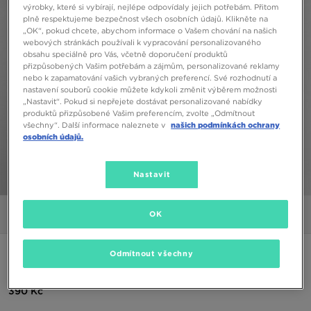
výrobky, které si vybírají, nejlépe odpovídaly jejich potřebám. Přitom
plně respektujeme bezpečnost všech osobních údajů. Klikněte na
„OK“, pokud chcete, abychom informace o Vašem chování na našich
webových stránkách používali k vypracování personalizovaného
obsahu speciálně pro Vás, včetně doporučení produktů
přizpůsobených Vašim potřebám a zájmům, personalizované reklamy
nebo k zapamatování vašich vybraných preferencí. Své rozhodnutí a
nastavení souborů cookie můžete kdykoli změnit výběrem možnosti
„Nastavit“. Pokud si nepřejete dostávat personalizované nabídky
produktů přizpůsobené Vašim preferencím, zvolte „Odmítnout
všechny“. Další informace naleznete v
našich podmínkách ochrany
osobních údajů.
Nastavit
1/5
OK
Obrázky
Video
UNDER ARMOUR VANISH RADIAL TRIČKO
Odmítnout všechny
390 Kč