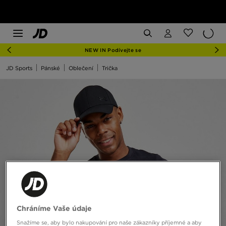
NEW IN Podívejte se
JD Sports
Pánské
Oblečení
Trička
Chráníme Vaše údaje
Snažíme se, aby bylo nakupování pro naše zákazníky příjemné a aby