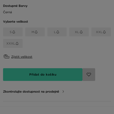
Dostupné Barvy
Černá
Vyberte velikost
S
M
L
XL
XXL
XXXL
Zjistit velikost
Přidat do košíku
Zkontrolujte dostupnost na prodejně