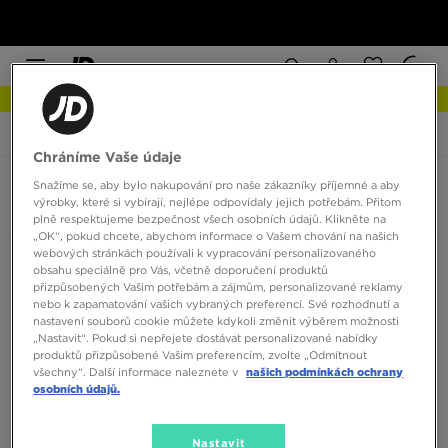
NEW IN Podívejte se
JD Sports
Pánské
Oblečení
Vesty
Chráníme Vaše údaje
Snažíme se, aby bylo nakupování pro naše zákazníky příjemné a aby
Vesty pánské
výrobky, které si vybírají, nejlépe odpovídaly jejich potřebám. Přitom
0 produktů
plně respektujeme bezpečnost všech osobních údajů. Klikněte na
„OK“, pokud chcete, abychom informace o Vašem chování na našich
webových stránkách používali k vypracování personalizovaného
Seřadit:
Doporučené
Filtrovat
obsahu speciálně pro Vás, včetně doporučení produktů
přizpůsobených Vašim potřebám a zájmům, personalizované reklamy
nebo k zapamatování vašich vybraných preferencí. Své rozhodnutí a
nastavení souborů cookie můžete kdykoli změnit výběrem možnosti
„Nastavit“. Pokud si nepřejete dostávat personalizované nabídky
produktů přizpůsobené Vašim preferencím, zvolte „Odmítnout
všechny“. Další informace naleznete v
našich podmínkách ochrany
osobních údajů.
Žádné produkty k zobrazení
Nastavit