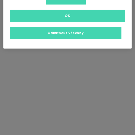
Změňte kritéria vyhledávání nebo
odstraňte vybrané filtry
OK
Odmítnout všechny