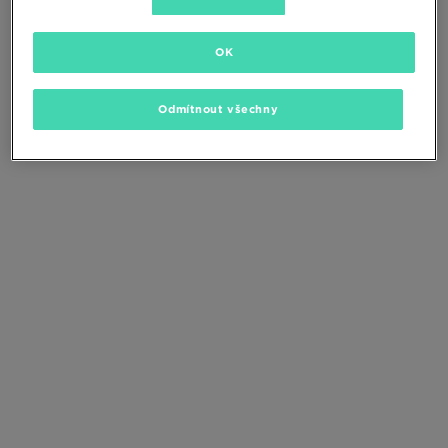
Změňte kritéria vyhledávání nebo
odstraňte vybrané filtry
OK
Odmítnout všechny