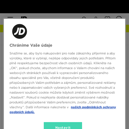
NEW IN Podívejte se
JD Sports
Salomon XT-Pathway
Chráníme Vaše údaje
Snažíme se, aby bylo nakupování pro naše zákazníky příjemné a aby
Salomon XT-Pathway
výrobky, které si vybírají, nejlépe odpovídaly jejich potřebám. Přitom
0 produktů
plně respektujeme bezpečnost všech osobních údajů. Klikněte na
„OK“, pokud chcete, abychom informace o Vašem chování na našich
webových stránkách používali k vypracování personalizovaného
Seřadit:
Doporučené
Filtrovat
obsahu speciálně pro Vás, včetně doporučení produktů
přizpůsobených Vašim potřebám a zájmům, personalizované reklamy
nebo k zapamatování vašich vybraných preferencí. Své rozhodnutí a
nastavení souborů cookie můžete kdykoli změnit výběrem možnosti
„Nastavit“. Pokud si nepřejete dostávat personalizované nabídky
produktů přizpůsobené Vašim preferencím, zvolte „Odmítnout
všechny“. Další informace naleznete v
našich podmínkách ochrany
osobních údajů.
Žádné produkty k zobrazení
Nastavit