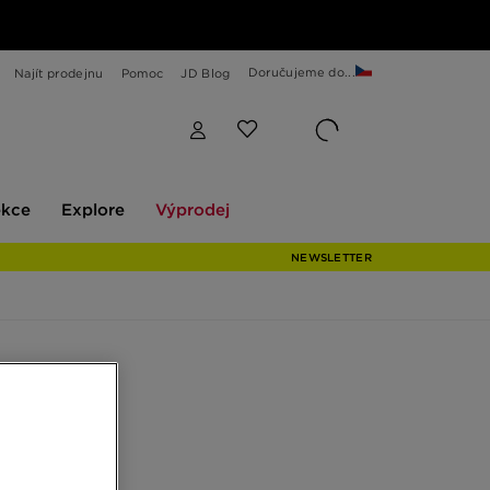
Doručujeme do...
Najít prodejnu
Pomoc
JD Blog
Explore
Výprodej
ekce
Explore
Výprodej
NEWSLETTER
ší