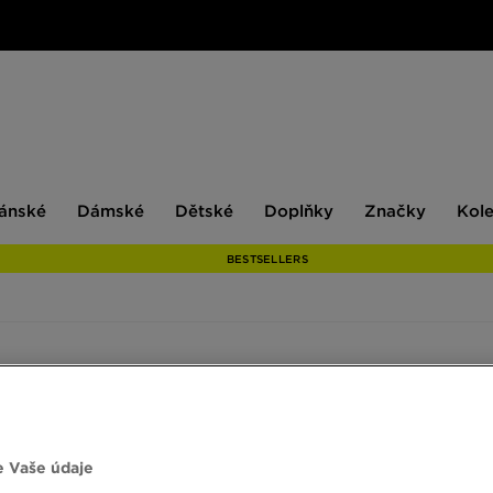
ské
Dámské
Dětské
Doplňky
Značky
ánské
Dámské
Dětské
Doplňky
Značky
Kol
BESTSELLERS
C, GEL‑NYC 2.0 a GEL‑VENTYX – boty připravené na dlouhé dny, ještě del
 Vaše údaje