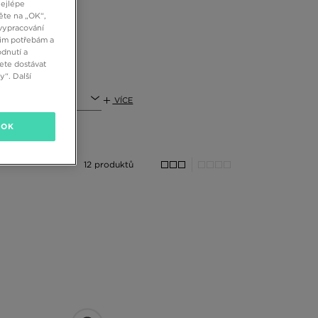
nejlépe
ěte na „OK“,
vypracování
šim potřebám a
dnutí a
ete dostávat
“. Další
a
VÍCE
OK
12 produktů