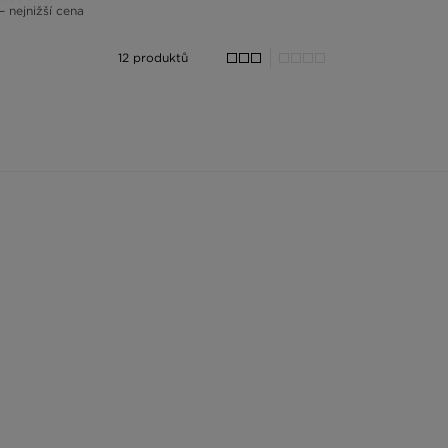
– nejnižší cena
12 produktů