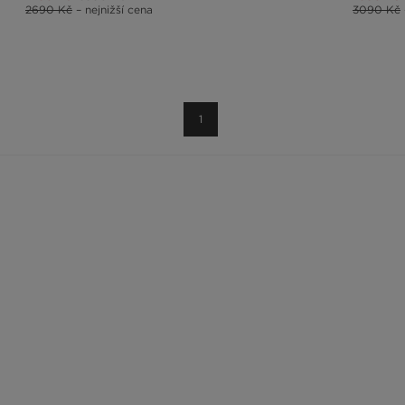
2690 Kč
– nejnižší cena
3090 Kč
1