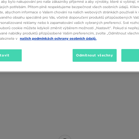
 aby bylo nakupování pro naše zákazníky příjemné a aby výrobky, které si vybírají, 
jejich potřebám. Přitom plně respektujeme bezpečnost všech osobních údajů. Klikn
e, abychom informace o Vašem chování na našich webových stránkách používali k 
vaného obsahu speciálně pro Vás, včetně doporučení produktů přizpůsobených Va
sonalizované reklamy nebo k zapamatování vašich vybraných preferencí. Své rozho
ouborů cookie můžete kdykoli změnit výběrem možnosti „Nastavit“. Pokud si nepřej
vané nabídky produktů přizpůsobené Vašim preferencím, zvolte „Odmítnout všechny
naleznete v
našich podmínkách ochrany osobních údajů.
Podkategorie
Pohlaví
Značk
tavit
Odmítnout všechny