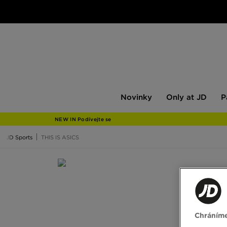
Novinky
Only
Pán
Novinky
Only at JD
P
at
JD
NEW IN Podívejte se
JD Sports
THIS IS ASICS
THIS IS ASICS
Line-up na tento sezonu? Samí headlineři. GEL‑NY
noci a každou spontánní akci. This is ASICS.
Chráníme