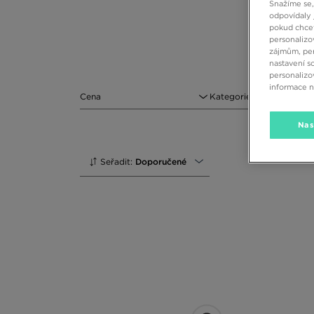
Snažíme se,
odpovídaly 
pokud chcet
personalizo
zájmům, per
nastavení s
personalizo
informace 
Cena
Kategorie
Nas
Seřadit:
Doporučené