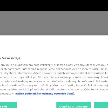
ské
Dámské
Dětské
Doplňky
Značky
ánské
Dámské
Dětské
Doplňky
Značky
Kol
BESTSELLERS
 Vaše údaje
 aby bylo nakupování pro naše zákazníky příjemné a aby výrobky, které si vybírají, 
jejich potřebám. Přitom plně respektujeme bezpečnost všech osobních údajů. Klikn
e, abychom informace o Vašem chování na našich webových stránkách používali k 
vaného obsahu speciálně pro Vás, včetně doporučení produktů přizpůsobených Va
sonalizované reklamy nebo k zapamatování vašich vybraných preferencí. Své rozho
ouborů cookie můžete kdykoli změnit výběrem možnosti „Nastavit“. Pokud si nepřej
3 Stripes.
Najdete v ní limitované edice, modely vytvořené ve spolupráci s
vané nabídky produktů přizpůsobené Vašim preferencím, zvolte „Odmítnout všechny
0. let. Kultovní značku se třemi pruhy není třeba nikomu představovat. Vy
naleznete v
našich podmínkách ochrany osobních údajů.
tavit
Odmítnout všechny