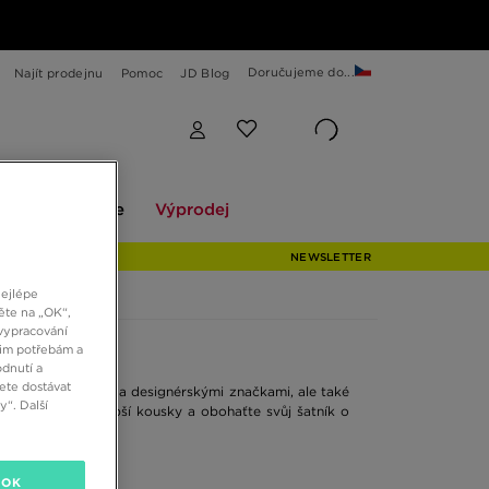
Doručujeme do...
Najít prodejnu
Pomoc
JD Blog
Explore
Výprodej
ekce
Explore
Výprodej
NEWSLETTER
nejlépe
ěte na „OK“,
vypracování
šim potřebám a
dnutí a
ete dostávat
 umělci, hudebníky a designérskými značkami, ale také
“. Další
berte si ty nejlepší kousky a obohaťte svůj šatník o
OK