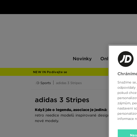
Novinky
Only
Pán
Novinky
Only at JD
P
at
JD
NEW IN Podívejte se
Chráníme
Snažíme se,
JD Sports
adidas 3 Stripes
odpovídaly 
pokud chcet
personalizo
adidas 3 Stripes
zájmům, per
nastavení s
Když jde o legendu, asociace je jediná: kolekce adidas 
personalizo
retro reedice modelů inspirované designem 70., 80. a 9
informace 
nové modely.
Nas