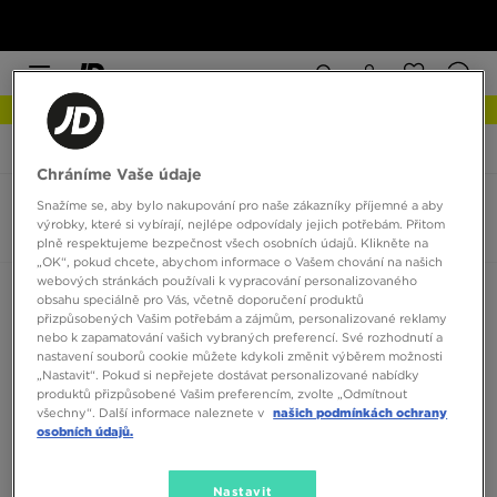
NEW IN Podívejte se
JD Sports
adidas Adimatic
Chráníme Vaše údaje
Snažíme se, aby bylo nakupování pro naše zákazníky příjemné a aby
adidas Adimatic
výrobky, které si vybírají, nejlépe odpovídaly jejich potřebám. Přitom
0 produktů
plně respektujeme bezpečnost všech osobních údajů. Klikněte na
„OK“, pokud chcete, abychom informace o Vašem chování na našich
webových stránkách používali k vypracování personalizovaného
Seřadit:
Doporučené
Filtrovat
obsahu speciálně pro Vás, včetně doporučení produktů
přizpůsobených Vašim potřebám a zájmům, personalizované reklamy
nebo k zapamatování vašich vybraných preferencí. Své rozhodnutí a
nastavení souborů cookie můžete kdykoli změnit výběrem možnosti
„Nastavit“. Pokud si nepřejete dostávat personalizované nabídky
produktů přizpůsobené Vašim preferencím, zvolte „Odmítnout
všechny“. Další informace naleznete v
našich podmínkách ochrany
osobních údajů.
Žádné produkty k zobrazení
Nastavit