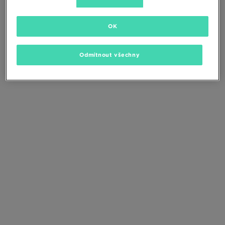
Změňte kritéria vyhledávání nebo
odstraňte vybrané filtry
OK
Odmítnout všechny