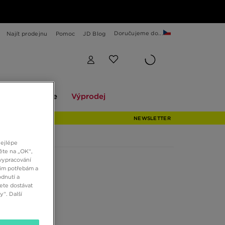
Doručujeme do...
Najít prodejnu
Pomoc
JD Blog
Explore
Výprodej
ekce
Explore
Výprodej
NEWSLETTER
nejlépe
ěte na „OK“,
vypracování
šim potřebám a
dnutí a
ete dostávat
“. Další