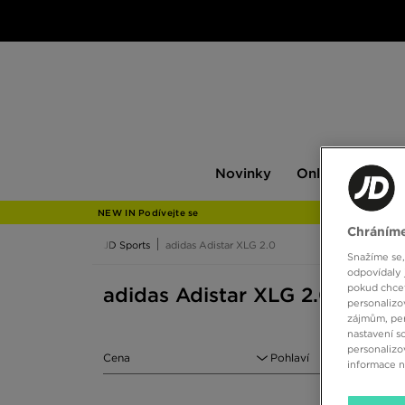
Novinky
Only
Pán
Novinky
Only at JD
P
at
JD
NEW IN Podívejte se
Chráníme
JD Sports
adidas Adistar XLG 2.0
Snažíme se,
odpovídaly 
pokud chcet
adidas Adistar XLG 2.0
personalizo
zájmům, per
nastavení s
personalizo
Cena
Pohlaví
informace 