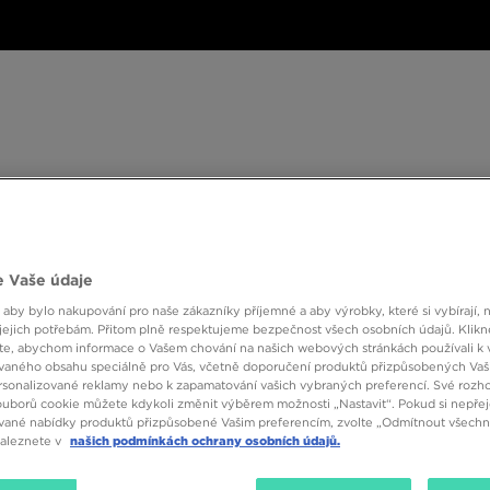
ské
Dámské
Dětské
Doplňky
Značky
ánské
Dámské
Dětské
Doplňky
Značky
Kol
BESTSELLERS
 Vaše údaje
 aby bylo nakupování pro naše zákazníky příjemné a aby výrobky, které si vybírají, 
jejich potřebám. Přitom plně respektujeme bezpečnost všech osobních údajů. Klikn
e, abychom informace o Vašem chování na našich webových stránkách používali k 
vaného obsahu speciálně pro Vás, včetně doporučení produktů přizpůsobených Va
sonalizované reklamy nebo k zapamatování vašich vybraných preferencí. Své rozho
ouborů cookie můžete kdykoli změnit výběrem možnosti „Nastavit“. Pokud si nepřej
vané nabídky produktů přizpůsobené Vašim preferencím, zvolte „Odmítnout všechny
Velikost
Barva
naleznete v
našich podmínkách ochrany osobních údajů.