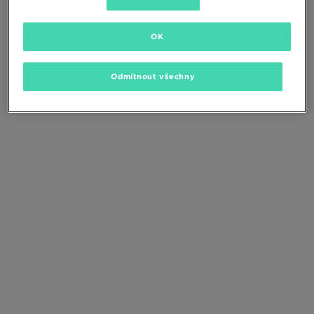
Změňte kritéria vyhledávání nebo
odstraňte vybrané filtry
OK
Odmítnout všechny