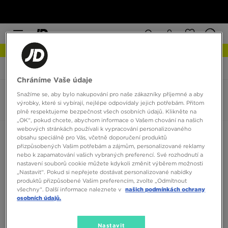
NEW IN Podívejte se
JD Sports
adidas Forum
Chráníme Vaše údaje
Snažíme se, aby bylo nakupování pro naše zákazníky příjemné a aby
adidas Forum
výrobky, které si vybírají, nejlépe odpovídaly jejich potřebám. Přitom
0 produktů
plně respektujeme bezpečnost všech osobních údajů. Klikněte na
„OK“, pokud chcete, abychom informace o Vašem chování na našich
webových stránkách používali k vypracování personalizovaného
Seřadit:
Doporučené
Filtrovat
obsahu speciálně pro Vás, včetně doporučení produktů
přizpůsobených Vašim potřebám a zájmům, personalizované reklamy
nebo k zapamatování vašich vybraných preferencí. Své rozhodnutí a
nastavení souborů cookie můžete kdykoli změnit výběrem možnosti
„Nastavit“. Pokud si nepřejete dostávat personalizované nabídky
produktů přizpůsobené Vašim preferencím, zvolte „Odmítnout
všechny“. Další informace naleznete v
našich podmínkách ochrany
osobních údajů.
Žádné produkty k zobrazení
Nastavit